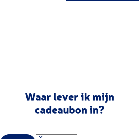
g
e
Waar lever ik mijn
cadeaubon in?
S