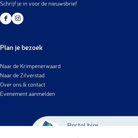
Schrijf je in voor de nieuwsbrief
F
I
a
n
c
s
Plan je bezoek
e
t
b
a
Naar de Krimpenerwaard
o
g
Naar de Zilverstad
o
r
Over ons & contact
k
a
Evenement aanmelden
m
Bestel hier
Krimpenerwaard