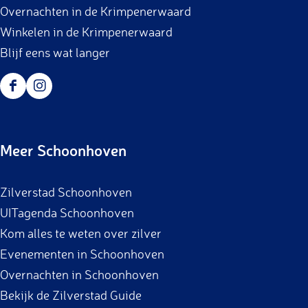
r
n
n
n
n
n
i
n
n
l
Overnachten in de Krimpenerwaard
o
i
a
a
a
a
a
n
a
a
g
Winkelen in de Krimpenerwaard
e
g
a
e
Blijf eens wat langer
r
e
n
B
p
d
a
F
I
a
e
s
a
n
g
p
c
s
i
a
Meer Schoonhoven
e
t
n
g
b
a
a
i
Zilverstad Schoonhoven
o
g
n
UITagenda Schoonhoven
o
r
a
Kom alles te weten over zilver
k
a
Evenementen in Schoonhoven
m
Overnachten in Schoonhoven
Bekijk de Zilverstad Guide