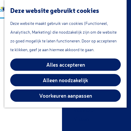
a
Lunchroom/coffeecorner
Z
Deze website gebruikt cookies
a
Snacks
G
o
M
r
Cafe & Bar
Deze website maakt gebruik van cookies (Functioneel,
a
e
e
t
Restaurants
Analytisch, Marketing) die noodzakelijk zijn om de website
n
k
n
Theetuin
zo goed mogelijk te laten functioneren. Door op accepteren
a
e
u
IJs
te klikken, geef je aan hiermee akkoord te gaan.
a
n
Groepsarrangementen
r
Alles accepteren
Streekproducten
d
e
Alleen noodzakelijk
KOM DOEN
h
Overnachten
o
Voorkeuren aanpassen
Fietsen
m
Wandelen
e
Vissen
p
a