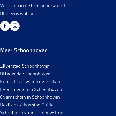
Winkelen in de Krimpenerwaard
Blijf eens wat langer
F
I
a
n
c
s
Meer Schoonhoven
e
t
b
a
Zilverstad Schoonhoven
o
g
UITagenda Schoonhoven
o
r
Kom alles te weten over zilver
k
a
Evenementen in Schoonhoven
m
Overnachten in Schoonhoven
Bekijk de Zilverstad Guide
Schrijf je in voor de nieuwsbrief