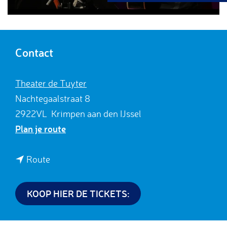
g
e
Contact
Theater de Tuyter
Nachtegaalstraat 8
2922VL
Krimpen aan den IJssel
n
Plan je route
a
a
n
Route
r
a
T
a
KOOP HIER DE TICKETS:
h
r
e
T