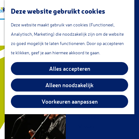
a
Lunchroom/coffeecorner
Z
Deze website gebruikt cookies
a
Snacks
G
o
M
r
Cafe & Bar
Deze website maakt gebruik van cookies (Functioneel,
The True Johny Cash
a
e
e
t
Restaurants
Analytisch, Marketing) die noodzakelijk zijn om de website
n
k
n
Theetuin
zo goed mogelijk te laten functioneren. Door op accepteren
a
e
u
IJs
te klikken, geef je aan hiermee akkoord te gaan.
a
n
Groepsarrangementen
r
Alles accepteren
Streekproducten
d
e
Alleen noodzakelijk
KOM DOEN
h
Overnachten
o
Voorkeuren aanpassen
Fietsen
m
Wandelen
e
Vissen
p
a