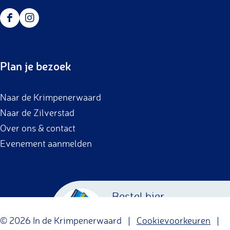
F
I
a
n
c
s
Plan je bezoek
e
t
b
a
Naar de Krimpenerwaard
o
g
Naar de Zilverstad
o
r
Over ons & contact
k
a
Evenement aanmelden
m
Bestel hier
Krimpenerwaard
© 2026 In de Krimpenerwaard |
Cookievoorkeuren
|
Cadeaubon