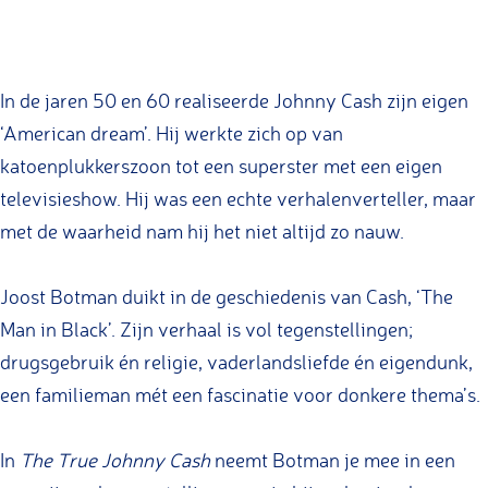
T
h
r
e
u
T
In de jaren 50 en 60 realiseerde Johnny Cash zijn eigen
e
r
‘American dream’. Hij werkte zich op van
J
u
katoenplukkerszoon tot een superster met een eigen
o
e
televisieshow. Hij was een echte verhalenverteller, maar
h
J
met de waarheid nam hij het niet altijd zo nauw.
n
o
y
h
Joost Botman duikt in de geschiedenis van Cash, ‘The
C
n
Man in Black’. Zijn verhaal is vol tegenstellingen;
a
y
drugsgebruik én religie, vaderlandsliefde én eigendunk,
s
C
een familieman mét een fascinatie voor donkere thema’s.
h
a
s
In
The True Johnny Cash
neemt Botman je mee in een
h