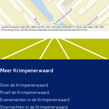
Leaflet
|
Powered by Esri | Esri, HERE, Garmin, USGS, Intermap, INCREMENT P, NRCAN, Esri Japan, METI, Esri
China (Hong Kong), NOSTRA, © OpenStreetMap contributors, and the GIS User Community
Meer Krimpenerwaard
Over de Krimpenerwaard
Proef de Krimpenerwaard
Evenementen in de Krimpenerwaard
Overnachten in de Krimpenerwaard