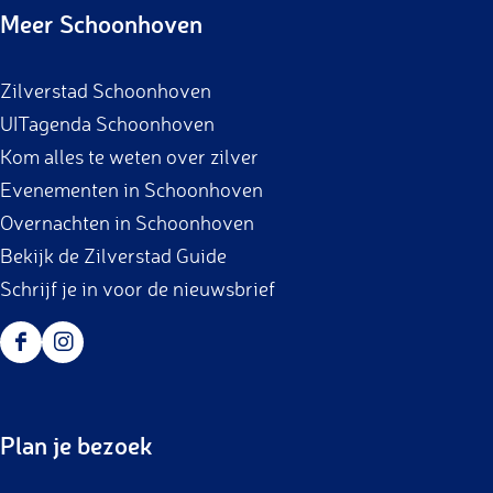
c
s
Meer Schoonhoven
e
t
b
a
Zilverstad Schoonhoven
o
g
UITagenda Schoonhoven
o
r
Kom alles te weten over zilver
k
a
Evenementen in Schoonhoven
m
Overnachten in Schoonhoven
Bekijk de Zilverstad Guide
Schrijf je in voor de nieuwsbrief
F
I
a
n
c
s
Plan je bezoek
e
t
b
a