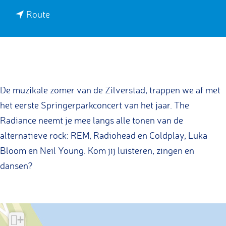
a
n
Route
r
a
S
a
p
r
r
S
i
p
De muzikale zomer van de Zilverstad, trappen we af met
n
r
het eerste Springerparkconcert van het jaar. The
g
i
Radiance neemt je mee langs alle tonen van de
e
n
alternatieve rock: REM, Radiohead en Coldplay, Luka
r
g
Bloom en Neil Young. Kom jij luisteren, zingen en
p
e
dansen?
a
r
r
p
k
a
+
c
r