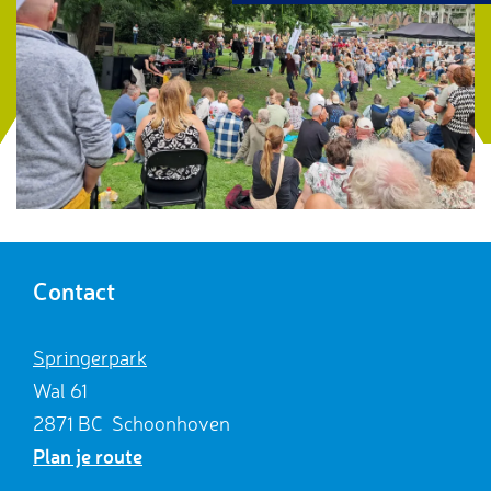
g
e
Contact
Springerpark
Wal 61
2871 BC
Schoonhoven
n
Plan je route
a