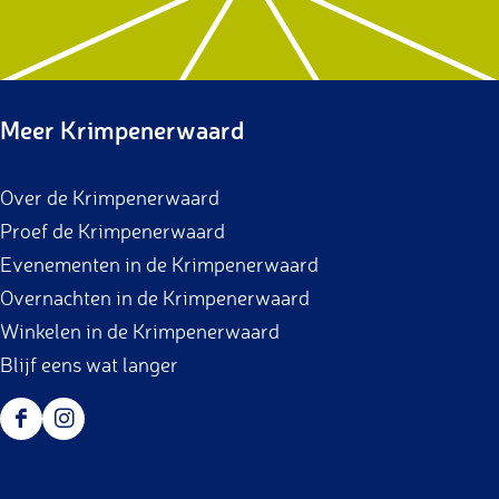
a
d
n
i
c
a
e
n
Meer Krimpenerwaard
c
e
Over de Krimpenerwaard
Proef de Krimpenerwaard
Evenementen in de Krimpenerwaard
Overnachten in de Krimpenerwaard
Winkelen in de Krimpenerwaard
Blijf eens wat langer
F
I
a
n