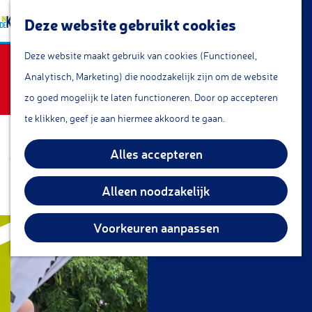
a
Lunchroom/coffeecorner
Z
Deze website gebruikt cookies
a
Snacks
G
o
M
r
Sorry, deze activiteit is niet meer beschikbaar.
Cafe & Bar
Deze website maakt gebruik van cookies (Functioneel,
a
e
e
t
Bekijk het
actuele aanbod
voor de beschikbare
Restaurants
Analytisch, Marketing) die noodzakelijk zijn om de website
n
k
n
opties.
Theetuin
zo goed mogelijk te laten functioneren. Door op accepteren
a
e
u
IJs
te klikken, geef je aan hiermee akkoord te gaan.
a
n
Groepsarrangementen
Springerparkconcert - The
r
Alles accepteren
Streekproducten
d
Radiance
e
Alleen noodzakelijk
KOM DOEN
h
Overnachten
o
Voorkeuren aanpassen
Fietsen
m
Wandelen
e
Vissen
p
a