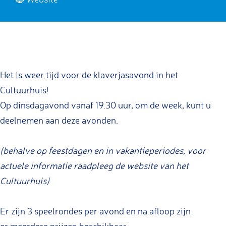
K
a
a
l
r
n
a
K
K
v
l
l
e
a
a
Het is weer tijd voor de klaverjasavond in het
r
v
v
Cultuurhuis!
j
e
e
Op dinsdagavond vanaf 19.30 uur, om de week, kunt u
a
r
r
deelnemen aan deze avonden.
s
j
j
s
a
a
(behalve op feestdagen en in vakantieperiodes, voor
e
s
s
actuele informatie raadpleeg de website van het
n
s
s
Cultuurhuis)
i
e
e
n
n
n
Er zijn 3 speelrondes per avond en na afloop zijn
h
i
i