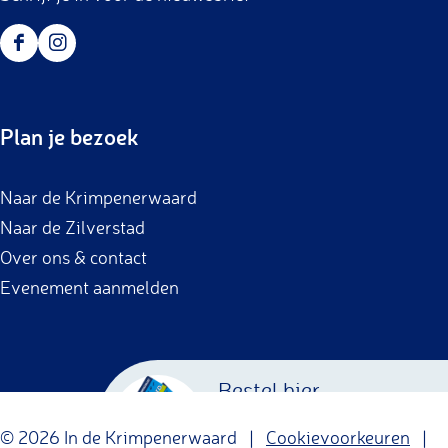
F
I
a
n
c
s
Plan je bezoek
e
t
b
a
Naar de Krimpenerwaard
o
g
Naar de Zilverstad
o
r
Over ons & contact
k
a
Evenement aanmelden
m
Bestel hier
Krimpenerwaard
© 2026 In de Krimpenerwaard |
Cookievoorkeuren
|