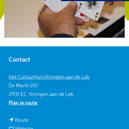
g
e
Contact
Het Cultuurhuis Krimpen aan de Lek
De Markt 201
2931 EC
Krimpen aan de Lek
n
Plan je route
a
a
n
Route
r
a
v
Website