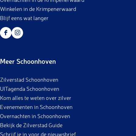
Winkelen in de Krimpenerwaard
Blijf eens wat langer
F
I
a
n
c
s
Meer Schoonhoven
e
t
b
a
Zilverstad Schoonhoven
o
g
UITagenda Schoonhoven
o
r
Kom alles te weten over zilver
k
a
Evenementen in Schoonhoven
m
Overnachten in Schoonhoven
Bekijk de Zilverstad Guide
Schrijf je in voor de nieuwsbrief