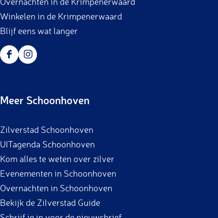
Overnachten in de Krimpenerwaard
Winkelen in de Krimpenerwaard
Blijf eens wat langer
F
I
a
n
c
s
Meer Schoonhoven
e
t
b
a
Zilverstad Schoonhoven
o
g
UITagenda Schoonhoven
o
r
Kom alles te weten over zilver
k
a
Evenementen in Schoonhoven
m
Overnachten in Schoonhoven
Bekijk de Zilverstad Guide
Schrijf je in voor de nieuwsbrief