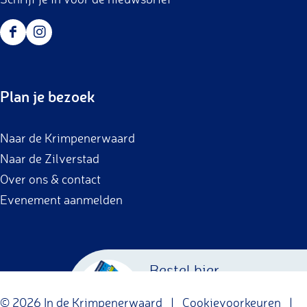
F
I
a
n
c
s
Plan je bezoek
e
t
b
a
Naar de Krimpenerwaard
o
g
Naar de Zilverstad
o
r
Over ons & contact
k
a
Evenement aanmelden
m
Bestel hier
Krimpenerwaard
© 2026 In de Krimpenerwaard |
Cookievoorkeuren
|