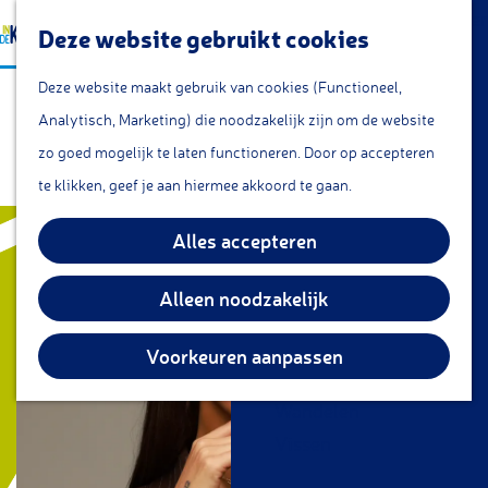
a
Lunchroom/coffeecorner
Z
Deze website gebruikt cookies
a
Snacks
G
o
M
r
Cafe & Bar
Deze website maakt gebruik van cookies (Functioneel,
Janice Blok - Had je kenne
a
e
e
t
Restaurants
Analytisch, Marketing) die noodzakelijk zijn om de website
n
k
n
weten
Theetuin
zo goed mogelijk te laten functioneren. Door op accepteren
a
e
u
IJs
te klikken, geef je aan hiermee akkoord te gaan.
a
n
Groepsarrangementen
r
Alles accepteren
Streekproducten
d
e
Alleen noodzakelijk
KOM DOEN
h
Overnachten
o
Voorkeuren aanpassen
Fietsen
m
Wandelen
e
Vissen
p
a