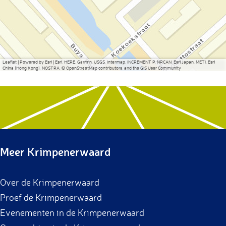
Leaflet
|
Powered by Esri | Esri, HERE, Garmin, USGS, Intermap, INCREMENT P, NRCAN, Esri Japan, METI, Esri
China (Hong Kong), NOSTRA, © OpenStreetMap contributors, and the GIS User Community
Meer Krimpenerwaard
Over de Krimpenerwaard
Proef de Krimpenerwaard
Evenementen in de Krimpenerwaard