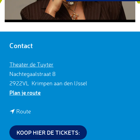
g
e
Contact
Theater de Tuyter
Nachtegaalstraat 8
2922VL
Krimpen aan den IJssel
n
Plan je route
a
a
n
Route
r
a
J
a
KOOP HIER DE TICKETS:
a
r