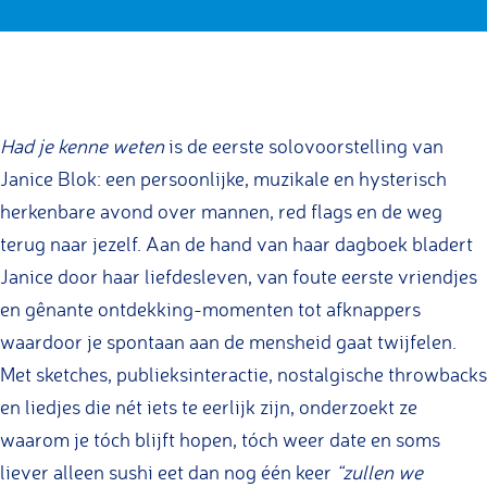
n
J
i
a
c
n
e
i
Had je kenne weten
is de eerste solovoorstelling van
B
c
Janice Blok: een persoonlijke, muzikale en hysterisch
l
e
herkenbare avond over mannen, red flags en de weg
o
B
terug naar jezelf. Aan de hand van haar dagboek bladert
k
l
Janice door haar liefdesleven, van foute eerste vriendjes
-
o
en gênante ontdekking-momenten tot afknappers
H
k
waardoor je spontaan aan de mensheid gaat twijfelen.
a
-
Met sketches, publieksinteractie, nostalgische throwbacks
d
H
en liedjes die nét iets te eerlijk zijn, onderzoekt ze
j
a
waarom je tóch blijft hopen, tóch weer date en soms
e
d
liever alleen sushi eet dan nog één keer
“zullen we
k
j