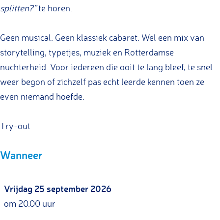
splitten?”
te horen.
e
e
n
k
Geen musical. Geen klassiek cabaret. Wel een mix van
n
e
storytelling, typetjes, muziek en Rotterdamse
e
n
nuchterheid. Voor iedereen die ooit te lang bleef, te snel
w
n
weer begon of zichzelf pas echt leerde kennen toen ze
e
e
even niemand hoefde.
t
w
e
e
Try-out
n
t
e
Wanneer
n
Vrijdag 25 september 2026
om 20.00 uur