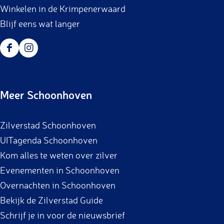
Winkelen in de Krimpenerwaard
Blijf eens wat langer
F
I
a
n
c
s
Meer Schoonhoven
e
t
b
a
Zilverstad Schoonhoven
o
g
UITagenda Schoonhoven
o
r
Kom alles te weten over zilver
k
a
Evenementen in Schoonhoven
m
Overnachten in Schoonhoven
Bekijk de Zilverstad Guide
Schrijf je in voor de nieuwsbrief