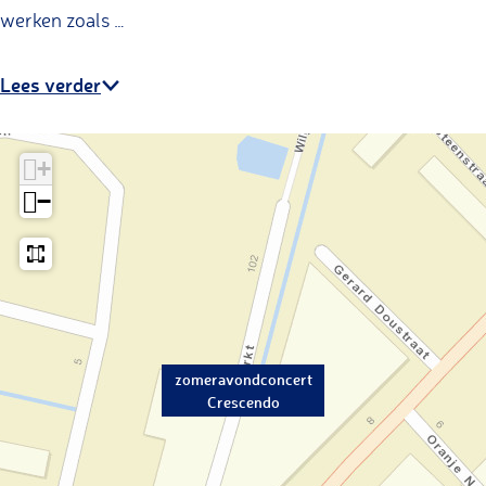
o
werken zoals …
Lees verder
+
−
zomeravondconcert
Crescendo