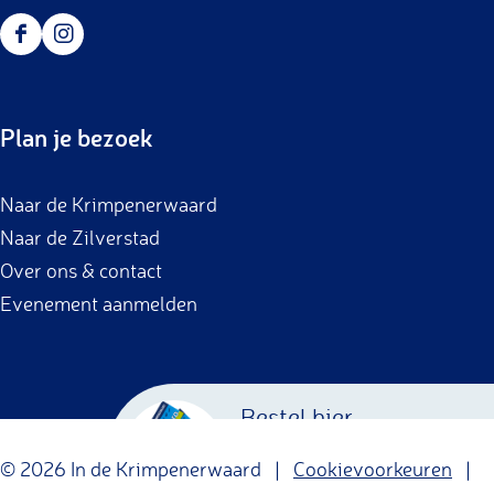
F
I
a
n
c
s
Plan je bezoek
e
t
b
a
Naar de Krimpenerwaard
o
g
Naar de Zilverstad
o
r
Over ons & contact
k
a
Evenement aanmelden
m
Bestel hier
Krimpenerwaard
© 2026 In de Krimpenerwaard |
Cookievoorkeuren
|
Cadeaubon