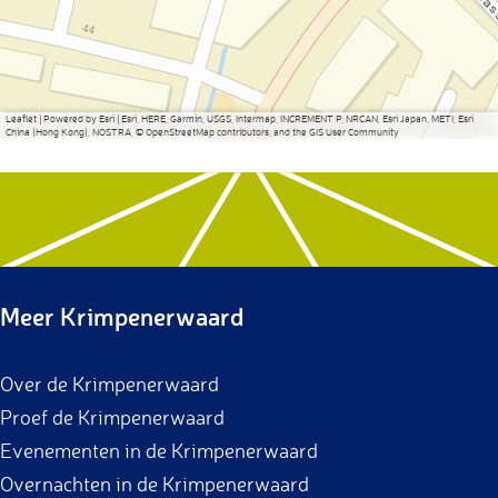
Leaflet
|
Powered by Esri | Esri, HERE, Garmin, USGS, Intermap, INCREMENT P, NRCAN, Esri Japan, METI, Esri
China (Hong Kong), NOSTRA, © OpenStreetMap contributors, and the GIS User Community
Meer Krimpenerwaard
Over de Krimpenerwaard
Proef de Krimpenerwaard
Evenementen in de Krimpenerwaard
Overnachten in de Krimpenerwaard