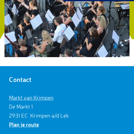
g
e
Contact
Markt van Krimpen
De Markt 1
2931 EC
Krimpen a/d Lek
n
Plan je route
a