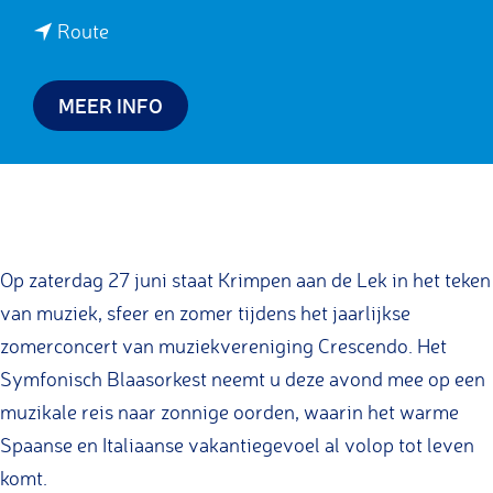
a
n
Route
r
a
z
a
MEER INFO
o
r
m
z
e
o
r
m
a
e
Op zaterdag 27 juni staat Krimpen aan de Lek in het teken
v
r
van muziek, sfeer en zomer tijdens het jaarlijkse
o
a
zomerconcert van muziekvereniging Crescendo. Het
n
v
Symfonisch Blaasorkest neemt u deze avond mee op een
d
o
muzikale reis naar zonnige oorden, waarin het warme
c
n
Spaanse en Italiaanse vakantiegevoel al volop tot leven
o
d
komt.
n
c