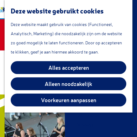
a
Lunchroom/coffeecorner
Z
Deze website gebruikt cookies
a
Snacks
G
o
M
r
Sorry, deze activiteit is niet meer beschikbaar.
Cafe & Bar
Deze website maakt gebruik van cookies (Functioneel,
a
e
e
t
Bekijk het
actuele aanbod
voor de beschikbare
Restaurants
Analytisch, Marketing) die noodzakelijk zijn om de website
n
k
n
opties.
Theetuin
zo goed mogelijk te laten functioneren. Door op accepteren
a
e
u
IJs
te klikken, geef je aan hiermee akkoord te gaan.
a
n
Groepsarrangementen
zomeravondconcert
r
Alles accepteren
Streekproducten
d
Crescendo
e
Alleen noodzakelijk
KOM DOEN
h
Overnachten
o
Voorkeuren aanpassen
Fietsen
m
Wandelen
e
Vissen
p
a