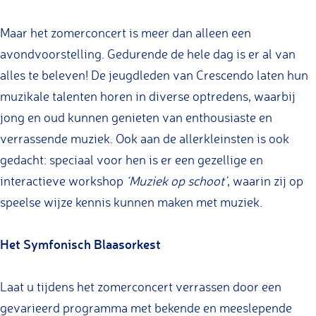
c
o
Maar het zomerconcert is meer dan alleen een
e
n
avondvoorstelling. Gedurende de hele dag is er al van
r
c
alles te beleven! De jeugdleden van Crescendo laten hun
t
e
muzikale talenten horen in diverse optredens, waarbij
C
r
jong en oud kunnen genieten van enthousiaste en
r
t
verrassende muziek. Ook aan de allerkleinsten is ook
e
C
gedacht: speciaal voor hen is er een gezellige en
s
r
interactieve workshop
‘Muziek op schoot’
, waarin zij op
c
e
speelse wijze kennis kunnen maken met muziek.
e
s
n
c
Het Symfonisch Blaasorkest
d
e
o
n
Laat u tijdens het zomerconcert verrassen door een
d
gevarieerd programma met bekende en meeslepende