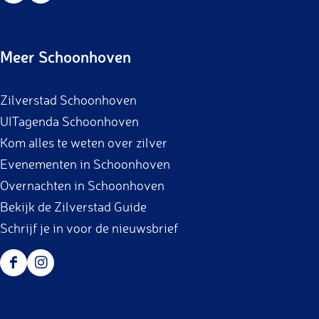
a
n
c
s
Meer Schoonhoven
e
t
b
a
Zilverstad Schoonhoven
o
g
UITagenda Schoonhoven
o
r
Kom alles te weten over zilver
k
a
Evenementen in Schoonhoven
m
Overnachten in Schoonhoven
Bekijk de Zilverstad Guide
Schrijf je in voor de nieuwsbrief
F
I
a
n
c
s