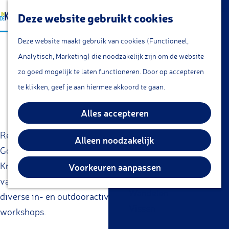
a
Lunchroom/coffeecorner
Z
Deze website gebruikt cookies
a
Snacks
G
o
M
r
Cafe & Bar
Deze website maakt gebruik van cookies (Functioneel,
Dagje uit in de omgeving
a
e
e
t
Restaurants
Analytisch, Marketing) die noodzakelijk zijn om de website
n
k
n
van Gouda
Theetuin
zo goed mogelijk te laten functioneren. Door op accepteren
a
e
u
IJs
te klikken, geef je aan hiermee akkoord te gaan.
a
n
Groepsarrangementen
r
Alles accepteren
Streekproducten
d
e
Regelmatig op zoek naar iets leuks in de buurt van
Alleen noodzakelijk
KOM DOEN
h
Gouda? "Kom over de brug" en ontdek het moois van de
Overnachten
o
Krimpenerwaard. Op onze website een overzicht met tal
Voorkeuren aanpassen
Fietsen
m
van leuke fiets- en wandelroutes. Een overzicht met
Wandelen
e
diverse in- en outdooractiviteiten en een groot aantal
Vissen
p
workshops.
a