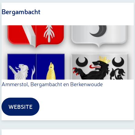
Bergambacht
B
e
r
g
a
m
b
Ammerstol, Bergambacht en Berkenwoude
a
c
WEBSITE
h
t