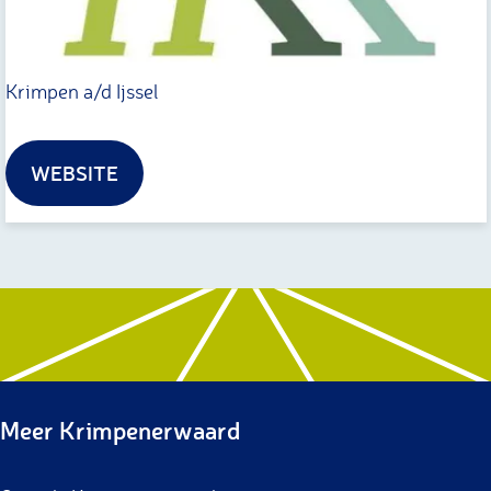
o
r
i
Krimpen a/d Ijssel
s
c
WEBSITE
h
e
K
r
i
n
g
Meer Krimpenerwaard