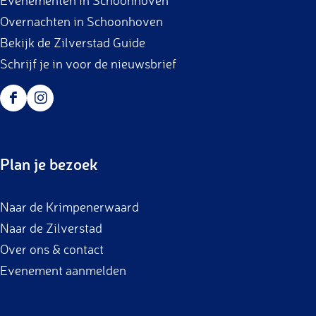
m
Overnachten in Schoonhoven
Bekijk de Zilverstad Guide
Schrijf je in voor de nieuwsbrief
F
I
a
n
c
s
Plan je bezoek
e
t
b
a
Naar de Krimpenerwaard
o
g
Naar de Zilverstad
o
r
Over ons & contact
k
a
Evenement aanmelden
m