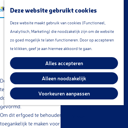
a
Lunchroom/coffeecorner
Z
Deze website gebruikt cookies
a
Snacks
G
o
M
r
Cafe & Bar
Deze website maakt gebruik van cookies (Functioneel,
Historische verenigingen
a
e
e
t
Restaurants
Analytisch, Marketing) die noodzakelijk zijn om de website
n
k
n
Theetuin
zo goed mogelijk te laten functioneren. Door op accepteren
a
e
u
IJs
te klikken, geef je aan hiermee akkoord te gaan.
a
n
Groepsarrangementen
r
Alles accepteren
Streekproducten
d
e
Alleen noodzakelijk
De Krimpenerwaard kent een rijke geschiedenis die
KOM DOEN
h
teruggaat tot de middeleeuwen, met eeuwenoude
Overnachten
o
Voorkeuren aanpassen
dorpen, boerderijen en dijken die het landschap hebben
Fietsen
m
gevormd.
Wandelen
e
Om dit erfgoed te behouden, te onderzoeken en
Vissen
p
toegankelijk te maken voor bewoners en bezoekers, zijn
a