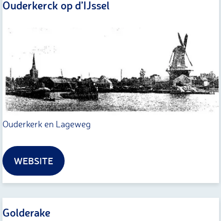
Ouderkerck op d’IJssel
O
u
d
e
r
k
e
Ouderkerk en Lageweg
r
c
WEBSITE
k
o
p
Golderake
d