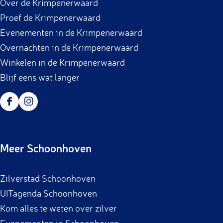
Over de Krimpenerwaard
Proef de Krimpenerwaard
Evenementen in de Krimpenerwaard
Overnachten in de Krimpenerwaard
Winkelen in de Krimpenerwaard
Blijf eens wat langer
F
I
a
n
c
s
Meer Schoonhoven
e
t
b
a
Zilverstad Schoonhoven
o
g
UITagenda Schoonhoven
o
r
Kom alles te weten over zilver
k
a
Evenementen in Schoonhoven