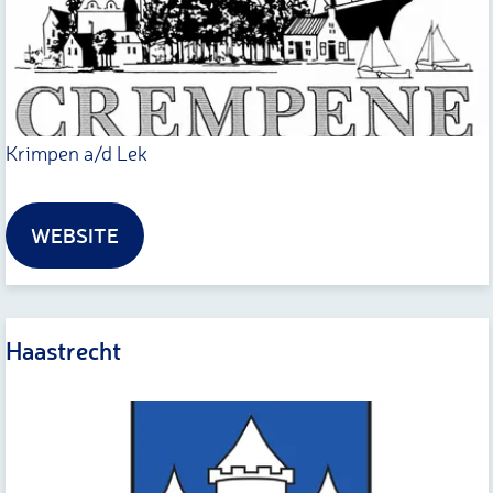
e
m
p
e
n
Krimpen a/d Lek
e
WEBSITE
Haastrecht
H
a
a