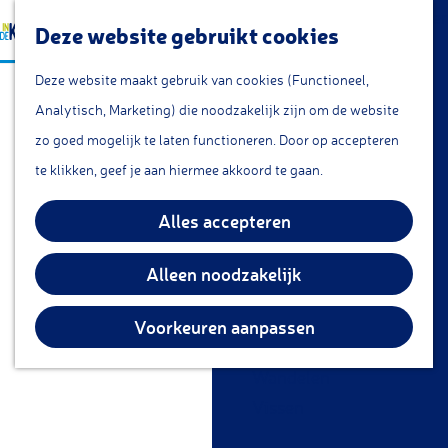
a
Lunchroom/coffeecorner
Z
Deze website gebruikt cookies
a
Snacks
G
o
M
r
Cafe & Bar
Deze website maakt gebruik van cookies (Functioneel,
a
e
e
t
Restaurants
Analytisch, Marketing) die noodzakelijk zijn om de website
n
k
n
Theetuin
zo goed mogelijk te laten functioneren. Door op accepteren
a
e
u
IJs
te klikken, geef je aan hiermee akkoord te gaan.
a
n
Groepsarrangementen
r
Alles accepteren
Streekproducten
d
e
Alleen noodzakelijk
KOM DOEN
h
Overnachten
o
Voorkeuren aanpassen
Fietsen
m
Wandelen
e
Vissen
p
a