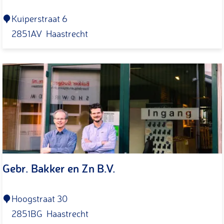
u
r
H
Kuiperstraat 6
s
u
2851AV
Haastrecht
c
b
h
o
a
H
t
a
t
a
e
s
n
t
r
Gebr. Bakker en Zn B.V.
e
c
h
G
Hoogstraat 30
t
e
2851BG
Haastrecht