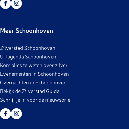
F
I
a
n
c
s
Meer Schoonhoven
e
t
b
a
Zilverstad Schoonhoven
o
g
UITagenda Schoonhoven
o
r
Kom alles te weten over zilver
k
a
Evenementen in Schoonhoven
m
Overnachten in Schoonhoven
Bekijk de Zilverstad Guide
Schrijf je in voor de nieuwsbrief
F
I
a
n