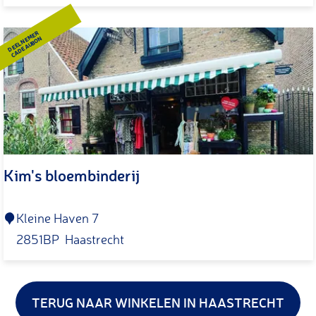
b
r
DEELNEMER
CADEAUBON
.
B
a
k
k
e
Kim's bloembinderij
r
e
n
K
Kleine Haven 7
Z
i
2851BP
Haastrecht
n
m
B
'
.
s
TERUG NAAR WINKELEN IN HAASTRECHT