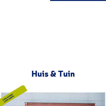
g
e
Huis & Tuin
DEELNEMER
CADEAUBON