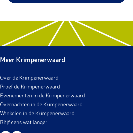
V
b
.
l
o
e
m
b
i
Meer Krimpenerwaard
n
d
Over de Krimpenerwaard
e
Proef de Krimpenerwaard
r
Evenementen in de Krimpenerwaard
i
Overnachten in de Krimpenerwaard
j
Winkelen in de Krimpenerwaard
Blijf eens wat langer