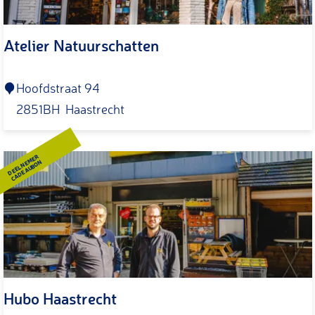
i
n
Atelier Natuurschatten
k
e
l
A
Hoofdstraat 94
t
2851BH
Haastrecht
e
l
DEELNEMER
CADEAUBON
i
e
r
N
a
t
Hubo Haastrecht
u