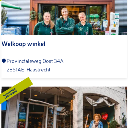
Welkoop winkel
W
Provincialeweg Oost 34A
e
2851AE
Haastrecht
l
k
DEELNEMER
CADEAUBON
o
o
p
w