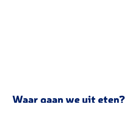
Waar gaan we uit eten?
W
S
FILTER