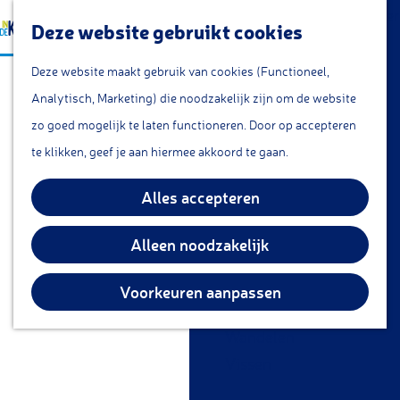
a
Lunchroom/coffeecorner
Z
Deze website gebruikt cookies
a
Snacks
G
o
M
r
Cafe & Bar
Deze website maakt gebruik van cookies (Functioneel,
a
e
e
t
Restaurants
Analytisch, Marketing) die noodzakelijk zijn om de website
n
k
n
Theetuin
zo goed mogelijk te laten functioneren. Door op accepteren
a
e
u
IJs
te klikken, geef je aan hiermee akkoord te gaan.
a
n
Groepsarrangementen
r
Alles accepteren
Streekproducten
d
e
Alleen noodzakelijk
KOM DOEN
h
Overnachten
o
Voorkeuren aanpassen
Fietsen
m
Wandelen
e
Vissen
p
a