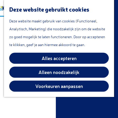
a
Lunchroom/coffeecorner
Z
Deze website gebruikt cookies
a
Snacks
G
o
M
r
Cafe & Bar
Deze website maakt gebruik van cookies (Functioneel,
a
e
e
t
Restaurants
Analytisch, Marketing) die noodzakelijk zijn om de website
n
k
n
Theetuin
zo goed mogelijk te laten functioneren. Door op accepteren
a
e
u
IJs
te klikken, geef je aan hiermee akkoord te gaan.
a
n
Groepsarrangementen
r
Alles accepteren
Streekproducten
d
e
Alleen noodzakelijk
KOM DOEN
h
Overnachten
o
Voorkeuren aanpassen
Fietsen
m
Wandelen
e
Vissen
p
a