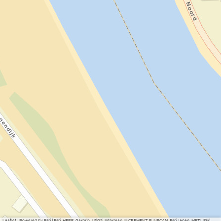
Leaflet
|
Powered by Esri | Esri, HERE, Garmin, USGS, Intermap, INCREMENT P, NRCAN, Esri Japan, METI, Esri