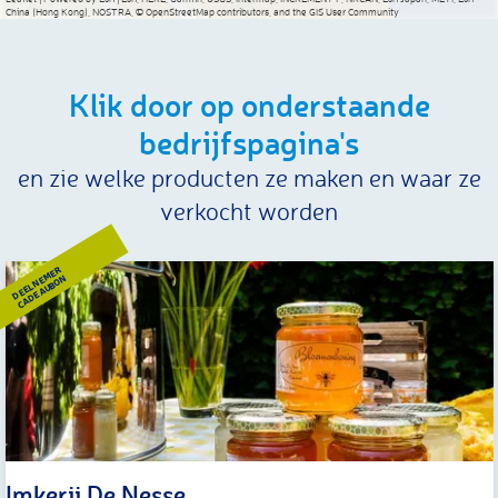
China (Hong Kong), NOSTRA, © OpenStreetMap contributors, and the GIS User Community
Klik door op onderstaande
bedrijfspagina's
en zie welke producten ze maken en waar ze
verkocht worden
DEELNEMER
CADEAUBON
Imkerij De Nesse