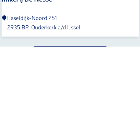
I
IJsseldijk-Noord 251
m
2935 BP
Ouderkerk a/d IJssel
k
e
r
NAAR TOTAALOVERZICHT
i
j
D
e
N
e
s
Meer Krimpenerwaard
s
e