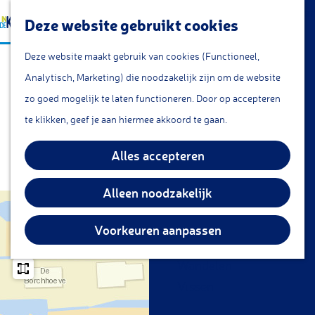
a
Lunchroom/coffeecorner
Z
Deze website gebruikt cookies
a
Snacks
G
o
M
r
Cafe & Bar
Deze website maakt gebruik van cookies (Functioneel,
Imkers
a
e
e
t
Restaurants
Analytisch, Marketing) die noodzakelijk zijn om de website
n
k
n
Theetuin
zo goed mogelijk te laten functioneren. Door op accepteren
a
e
u
IJs
te klikken, geef je aan hiermee akkoord te gaan.
a
n
Groepsarrangementen
r
Waar bevinden zich onze imkers
Alles accepteren
Streekproducten
d
e
Alleen noodzakelijk
KOM DOEN
h
+
Overnachten
o
Voorkeuren aanpassen
−
Fietsen
m
Wandelen
e
Vissen
p
a