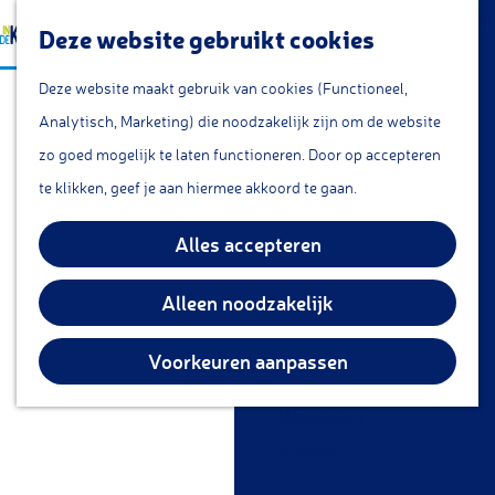
a
Lunchroom/coffeecorner
Z
Deze website gebruikt cookies
a
Snacks
G
o
M
r
Cafe & Bar
Deze website maakt gebruik van cookies (Functioneel,
a
e
e
t
Restaurants
Analytisch, Marketing) die noodzakelijk zijn om de website
n
k
n
Theetuin
zo goed mogelijk te laten functioneren. Door op accepteren
a
e
u
IJs
te klikken, geef je aan hiermee akkoord te gaan.
a
n
Groepsarrangementen
r
Alles accepteren
Streekproducten
d
e
Alleen noodzakelijk
KOM DOEN
h
Overnachten
o
Voorkeuren aanpassen
Fietsen
m
Wandelen
e
Vissen
p
a