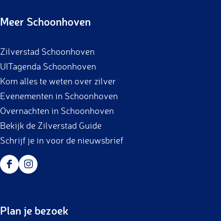
c
s
Meer Schoonhoven
e
t
b
a
Zilverstad Schoonhoven
o
g
UITagenda Schoonhoven
o
r
Kom alles te weten over zilver
k
a
Evenementen in Schoonhoven
m
Overnachten in Schoonhoven
Bekijk de Zilverstad Guide
Schrijf je in voor de nieuwsbrief
F
I
a
n
c
s
Plan je bezoek
e
t