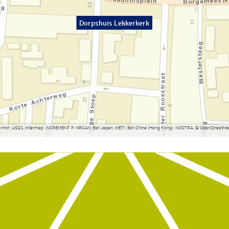
Dorpshuis Lekkerkerk
Garmin, USGS, Intermap, INCREMENT P, NRCAN, Esri Japan, METI, Esri China (Hong Kong), NOSTRA, © OpenStreetMap 