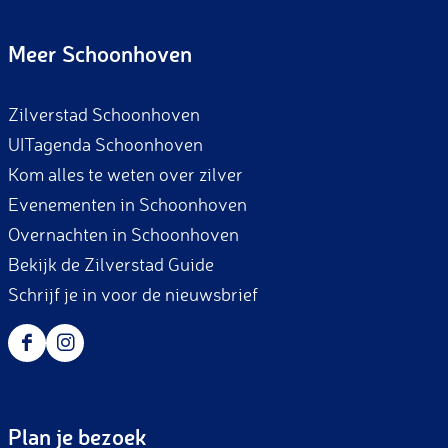
a
n
c
s
Meer Schoonhoven
e
t
b
a
Zilverstad Schoonhoven
o
g
UITagenda Schoonhoven
o
r
Kom alles te weten over zilver
k
a
Evenementen in Schoonhoven
m
Overnachten in Schoonhoven
Bekijk de Zilverstad Guide
Schrijf je in voor de nieuwsbrief
F
I
a
n
c
s
Plan je bezoek
e
t