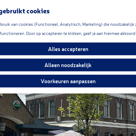
gebruikt cookies
ruik van cookies (Functioneel, Analytisch, Marketing) die noodzakelijk 
pshuis Lekkerkerk
 functioneren. Door op accepteren te klikken, geef je aan hiermee akkoord 
Alles accepteren
Alleen noodzakelijk
Voorkeuren aanpassen