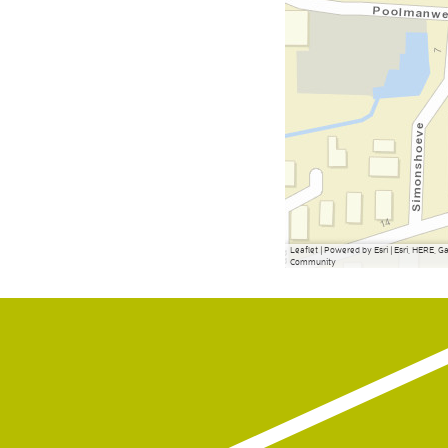
Leaflet
|
Powered by Esri | Esri, HERE, 
Community