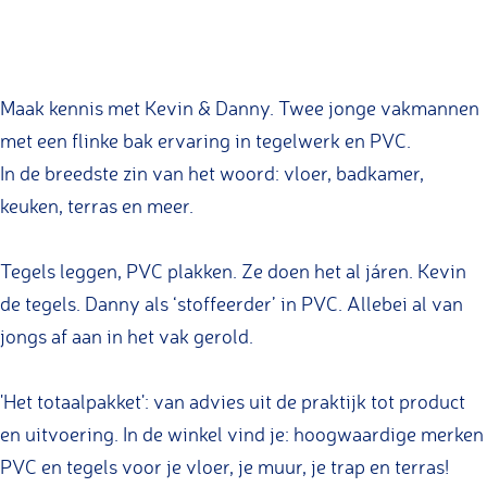
n
n
C
V
s
t
t
e
C
t
e
e
n
e
a
Maak kennis met Kevin & Danny. Twee jonge vakmannen
g
g
t
n
g
met een flinke bak ervaring in tegelwerk en PVC.
e
e
e
t
r
In de breedste zin van het woord: vloer, badkamer,
l
l
g
e
a
keuken, terras en meer.
d
d
e
g
m
e
e
l
e
P
Tegels leggen, PVC plakken. Ze doen het al járen. Kevin
s
s
d
l
V
de tegels. Danny als ‘stoffeerder’ in PVC. Allebei al van
i
i
e
d
C
jongs af aan in het vak gerold.
g
g
s
e
e
n
n
i
s
n
'Het totaalpakket': van advies uit de praktijk tot product
g
i
t
en uitvoering. In de winkel vind je: hoogwaardige merken
n
g
e
PVC en tegels voor je vloer, je muur, je trap en terras!
n
g