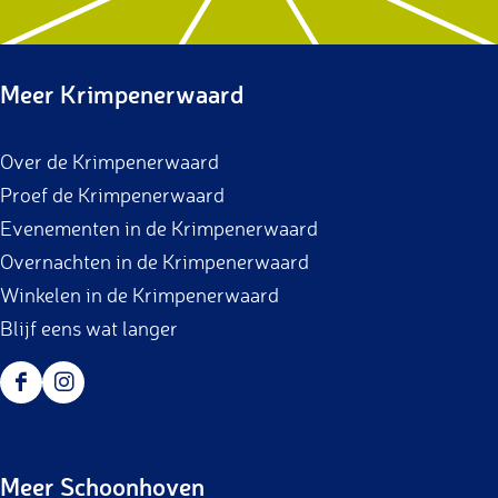
Meer Krimpenerwaard
Over de Krimpenerwaard
Proef de Krimpenerwaard
Evenementen in de Krimpenerwaard
Overnachten in de Krimpenerwaard
Winkelen in de Krimpenerwaard
Blijf eens wat langer
F
I
a
n
c
s
Meer Schoonhoven
e
t