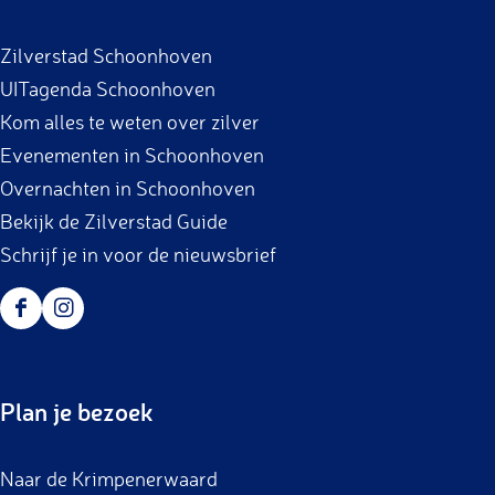
b
a
Zilverstad Schoonhoven
o
g
UITagenda Schoonhoven
o
r
Kom alles te weten over zilver
k
a
Evenementen in Schoonhoven
m
Overnachten in Schoonhoven
Bekijk de Zilverstad Guide
Schrijf je in voor de nieuwsbrief
F
I
a
n
c
s
Plan je bezoek
e
t
b
a
Naar de Krimpenerwaard
o
g