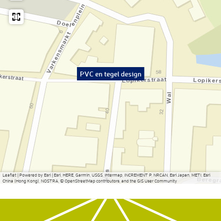
PVC en tegel design
Leaflet
|
Powered by Esri | Esri, HERE, Garmin, USGS, Intermap, INCREMENT P, NRCAN, Esri Japan, METI, Esri
China (Hong Kong), NOSTRA, © OpenStreetMap contributors, and the GIS User Community