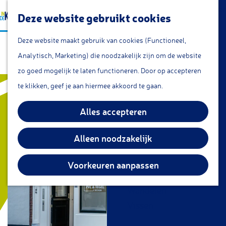
a
Lunchroom/coffeecorner
Z
Deze website gebruikt cookies
a
Snacks
G
o
M
r
Cafe & Bar
Deze website maakt gebruik van cookies (Functioneel,
PVC en tegel design
a
e
e
t
Restaurants
Analytisch, Marketing) die noodzakelijk zijn om de website
n
k
n
Theetuin
zo goed mogelijk te laten functioneren. Door op accepteren
a
e
u
IJs
te klikken, geef je aan hiermee akkoord te gaan.
a
n
Groepsarrangementen
r
Alles accepteren
Streekproducten
d
e
Alleen noodzakelijk
KOM DOEN
h
Overnachten
o
Voorkeuren aanpassen
Fietsen
m
Wandelen
e
Vissen
p
a