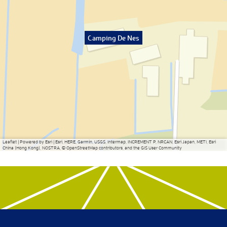
Camping De Nes
Leaflet
|
Powered by Esri | Esri, HERE, Garmin, USGS, Intermap, INCREMENT P, NRCAN, Esri Japan, METI, Esri
China (Hong Kong), NOSTRA, © OpenStreetMap contributors, and the GIS User Community