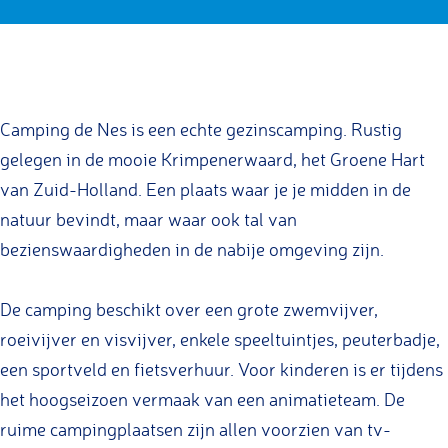
i
i
m
a
C
C
a
n
n
p
m
a
a
c
g
g
i
p
m
m
e
D
D
n
i
p
p
b
Camping de Nes is een echte gezinscamping. Rustig
e
e
g
n
i
i
o
gelegen in de mooie Krimpenerwaard, het Groene Hart
N
N
D
g
n
n
o
van Zuid-Holland. Een plaats waar je je midden in de
e
e
e
D
g
g
k
natuur bevindt, maar waar ook tal van
s
s
N
e
D
D
C
bezienswaardigheden in de nabije omgeving zijn.
e
N
e
e
a
s
e
N
N
m
De camping beschikt over een grote zwemvijver,
s
e
e
p
roeivijver en visvijver, enkele speeltuintjes, peuterbadje,
s
s
i
een sportveld en fietsverhuur. Voor kinderen is er tijdens
n
het hoogseizoen vermaak van een animatieteam. De
g
ruime campingplaatsen zijn allen voorzien van tv-
D