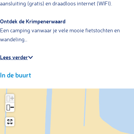
aansluiting (gratis) en draadloos internet (WIFI).
e
N
Ontdek de Krimpenerwaard
e
Een camping vanwaar je vele mooie fietstochten en
s
wandeling…
Lees verder
In de buurt
+
−