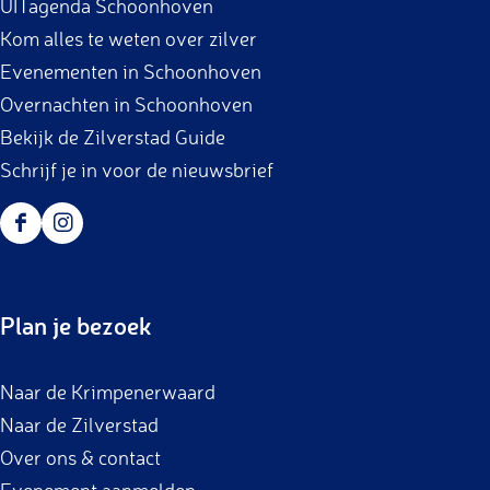
UITagenda Schoonhoven
o
r
Kom alles te weten over zilver
k
a
Evenementen in Schoonhoven
m
Overnachten in Schoonhoven
Bekijk de Zilverstad Guide
Schrijf je in voor de nieuwsbrief
F
I
a
n
c
s
Plan je bezoek
e
t
b
a
Naar de Krimpenerwaard
o
g
Naar de Zilverstad
o
r
Over ons & contact
k
a
Evenement aanmelden