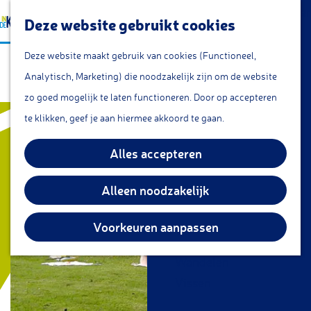
a
Lunchroom/coffeecorner
Z
Deze website gebruikt cookies
a
Snacks
G
o
M
r
Cafe & Bar
Deze website maakt gebruik van cookies (Functioneel,
Camping De Nes
a
e
e
t
Restaurants
Analytisch, Marketing) die noodzakelijk zijn om de website
n
k
n
Theetuin
zo goed mogelijk te laten functioneren. Door op accepteren
a
e
u
IJs
te klikken, geef je aan hiermee akkoord te gaan.
a
n
Groepsarrangementen
r
Alles accepteren
Streekproducten
d
e
Alleen noodzakelijk
KOM DOEN
h
Overnachten
o
Voorkeuren aanpassen
Fietsen
m
Wandelen
e
Vissen
p
a