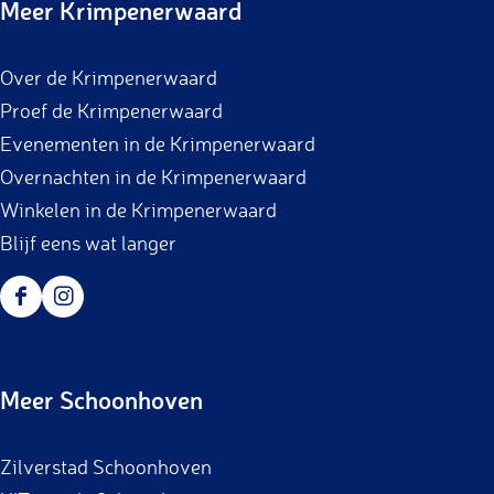
Meer Krimpenerwaard
Over de Krimpenerwaard
Proef de Krimpenerwaard
Evenementen in de Krimpenerwaard
Overnachten in de Krimpenerwaard
Winkelen in de Krimpenerwaard
Blijf eens wat langer
F
I
a
n
c
s
Meer Schoonhoven
e
t
b
a
Zilverstad Schoonhoven
o
g