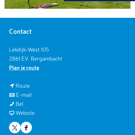
g
e
Contact
Lekdijk-West 105
2861 EV
Bergambacht
n
Plan je route
a
a
n
Route
r
a
n
E-mail
C
C
a
a
Bel
a
a
r
a
v
Website
m
m
C
r
a
p
p
a
C
n
X
F