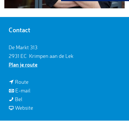
g
e
Contact
De Markt 313
2931 EC
Krimpen aan de Lek
n
Plan je route
a
a
n
Route
r
a
n
E-mail
S
S
a
a
Bel
l
l
r
a
v
Website
a
a
S
r
a
g
g
l
S
n