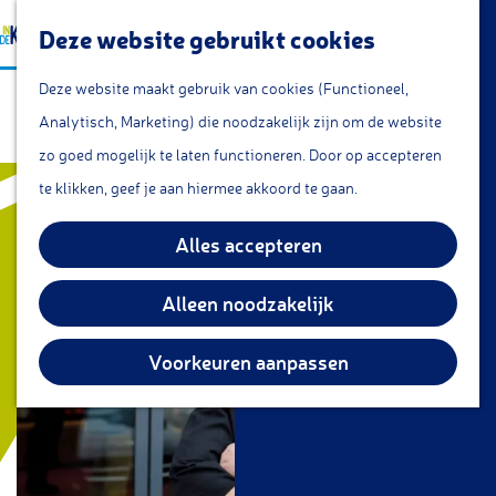
a
Lunchroom/coffeecorner
Z
Deze website gebruikt cookies
a
Snacks
G
o
M
r
Cafe & Bar
Deze website maakt gebruik van cookies (Functioneel,
Slagerij W. Sterrenburg
a
e
e
t
Restaurants
Analytisch, Marketing) die noodzakelijk zijn om de website
n
k
n
Theetuin
zo goed mogelijk te laten functioneren. Door op accepteren
a
e
u
IJs
te klikken, geef je aan hiermee akkoord te gaan.
a
n
Groepsarrangementen
r
Alles accepteren
Streekproducten
d
e
Alleen noodzakelijk
KOM DOEN
h
Overnachten
o
Voorkeuren aanpassen
Fietsen
m
Wandelen
e
Vissen
p
a