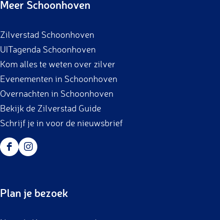
Meer Schoonhoven
e
t
b
a
Zilverstad Schoonhoven
o
g
UITagenda Schoonhoven
o
r
Kom alles te weten over zilver
k
a
Evenementen in Schoonhoven
m
Overnachten in Schoonhoven
Bekijk de Zilverstad Guide
Schrijf je in voor de nieuwsbrief
F
I
a
n
c
s
Plan je bezoek
e
t
b
a