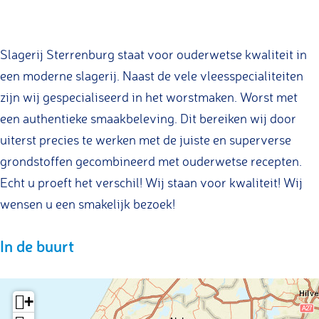
e
e
a
l
S
r
r
g
a
l
i
i
e
g
a
Slagerij Sterrenburg staat voor ouderwetse kwaliteit in
j
j
r
e
g
een moderne slagerij. Naast de vele vleesspecialiteiten
W
W
i
r
e
zijn wij gespecialiseerd in het worstmaken. Worst met
.
.
j
i
r
een authentieke smaakbeleving. Dit bereiken wij door
S
S
W
j
i
uiterst precies te werken met de juiste en superverse
t
t
.
W
j
grondstoffen gecombineerd met ouderwetse recepten.
e
e
S
.
W
Echt u proeft het verschil! Wij staan voor kwaliteit! Wij
r
r
t
S
.
wensen u een smakelijk bezoek!
r
r
e
t
S
In de buurt
e
e
r
e
t
n
n
r
r
e
b
b
e
r
r
+
u
u
n
e
r