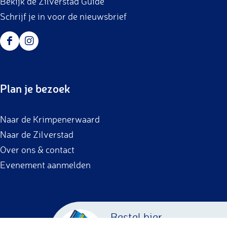
Bekijk de Zilverstad Guide
Schrijf je in voor de nieuwsbrief
F
I
a
n
c
s
Plan je bezoek
e
t
b
a
Naar de Krimpenerwaard
o
g
Naar de Zilverstad
o
r
Over ons & contact
k
a
Evenement aanmelden
m
Bestel hier