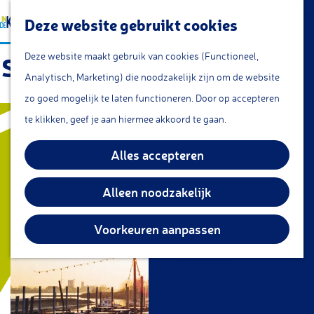
a
Lunchroom/coffeecorner
Z
Deze website gebruikt cookies
a
Snacks
G
o
M
r
Cafe & Bar
Deze website maakt gebruik van cookies (Functioneel,
Stadscamping Schoonhoven
a
e
e
t
Restaurants
Analytisch, Marketing) die noodzakelijk zijn om de website
n
k
n
Theetuin
zo goed mogelijk te laten functioneren. Door op accepteren
a
e
u
IJs
te klikken, geef je aan hiermee akkoord te gaan.
a
n
Groepsarrangementen
r
Alles accepteren
Streekproducten
d
e
Alleen noodzakelijk
KOM DOEN
h
Overnachten
o
Voorkeuren aanpassen
Fietsen
m
Wandelen
e
Vissen
p
a