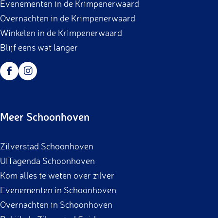
Evenementen in de Krimpenerwaard
Overnachten in de Krimpenerwaard
Winkelen in de Krimpenerwaard
Blijf eens wat langer
F
I
a
n
c
s
Meer Schoonhoven
e
t
b
a
Zilverstad Schoonhoven
o
g
UITagenda Schoonhoven
o
r
Kom alles te weten over zilver
k
a
Evenementen in Schoonhoven
m
Overnachten in Schoonhoven