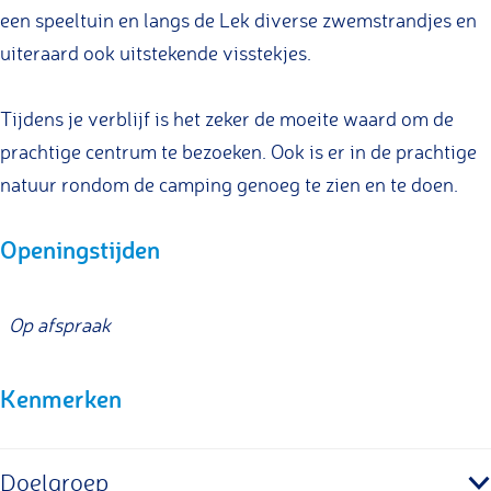
o
n
o
o
een speeltuin en langs de Lek diverse zwemstrandjes en
v
h
n
n
uiteraard ook uitstekende visstekjes.
e
o
h
h
n
v
o
o
Tijdens je verblijf is het zeker de moeite waard om de
e
v
v
prachtige centrum te bezoeken. Ook is er in de prachtige
n
e
e
natuur rondom de camping genoeg te zien en te doen.
n
n
Openingstijden
Op afspraak
Kenmerken
Doelgroep