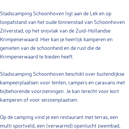
s
a
t
t
c
d
a
a
Stadscamping Schoonhoven ligt aan de Lek en op
a
s
d
d
loopafstand van het oude binnenstad van Schoonhoven
m
c
s
s
Zilverstad, op het snijvlak van de Zuid-Hollandse
p
a
c
c
Krimpenerwaard. Hier kan je heerlijk kamperen en
i
m
a
a
genieten van de schoonheid en de rust die de
n
p
m
m
Krimpenerwaard te bieden heeft.
g
i
p
p
S
n
i
i
Stadscamping Schoonhoven beschikt over buitendijkse
c
g
n
n
kampeerplaatsen voor tenten, campers en caravans met
h
S
g
g
bijbehorende voorzieningen. Je kan terecht voor kort
o
c
S
S
kamperen of voor seizoenplaatsen.
o
h
c
c
n
o
h
h
Op de camping vind je een restaurant met terras, een
h
o
o
o
multi sportveld, een (verwarmd) openlucht zwembad,