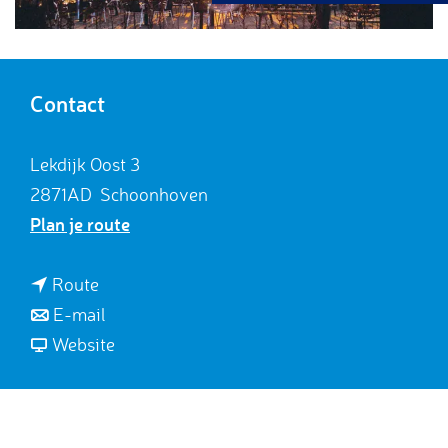
g
e
Contact
Lekdijk Oost 3
2871AD
Schoonhoven
n
Plan je route
a
a
n
Route
r
a
n
E-mail
S
a
a
v
Website
t
r
a
a
a
S
r
n
d
t
S
S