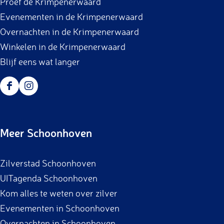
Proef de Krimpenerwaard
Evenementen in de Krimpenerwaard
Overnachten in de Krimpenerwaard
Winkelen in de Krimpenerwaard
Blijf eens wat langer
F
I
a
n
c
s
Meer Schoonhoven
e
t
b
a
Zilverstad Schoonhoven
o
g
UITagenda Schoonhoven
o
r
Kom alles te weten over zilver
k
a
Evenementen in Schoonhoven
m
Overnachten in Schoonhoven