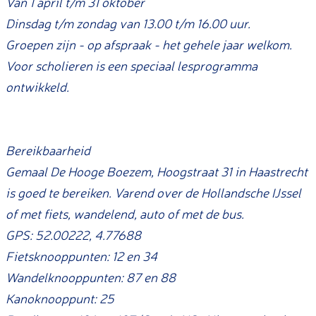
Van 1 april t/m 31 oktober
e
o
Dinsdag t/m zondag van 13.00 t/m 16.00 uur.
z
e
Groepen zijn - op afspraak - het gehele jaar welkom.
e
z
Voor scholieren is een speciaal lesprogramma
m
e
ontwikkeld.
m
Bereikbaarheid
Gemaal De Hooge Boezem, Hoogstraat 31 in Haastrecht
is goed te bereiken. Varend over de Hollandsche IJssel
of met fiets, wandelend, auto of met de bus.
GPS: 52.00222, 4.77688
Fietsknooppunten: 12 en 34
Wandelknooppunten: 87 en 88
Kanoknooppunt: 25