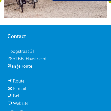
g
e
Contact
Hoogstraat 31
2851 BB
Haastrecht
n
Plan je route
a
a
n
Route
r
a
n
E-mail
M
M
a
a
Bel
u
u
r
a
v
Website
s
s
M
r
a