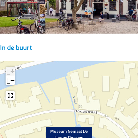
In de buurt
+
−
Museum Gemaal De
Hooge Boezem