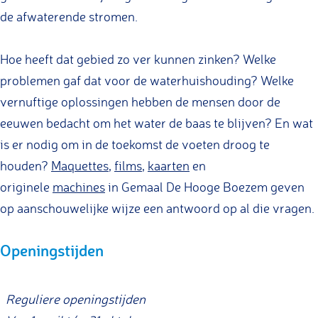
G
m
de afwaterende stromen.
e
e
o
o
H
e
G
B
B
g
o
o
m
e
Hoe heeft dat gebied zo ver kunnen zinken? Welke
o
o
e
g
o
a
m
problemen gaf dat voor de waterhuishouding? Welke
e
e
B
e
g
a
a
vernuftige oplossingen hebben de mensen door de
z
z
o
B
e
l
a
eeuwen bedacht om het water de baas te blijven? En wat
e
e
e
o
B
D
l
is er nodig om in de toekomst de voeten droog te
m
m
z
e
o
e
D
houden?
Maquettes
,
films
,
kaarten
en
e
z
e
H
e
originele
machines
in Gemaal De Hooge Boezem geven
m
e
z
o
H
op aanschouwelijke wijze een antwoord op al die vragen.
m
e
o
o
m
g
o
Openingstijden
e
g
B
e
Reguliere openingstijden
o
B