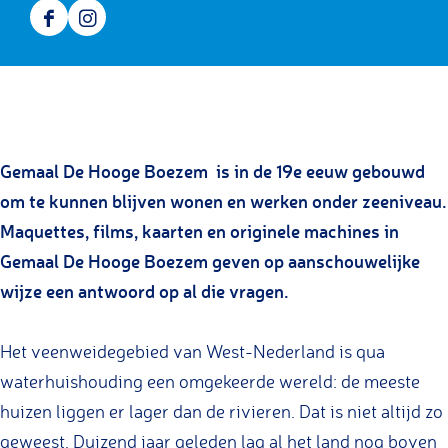
e
e
u
M
n
F
I
u
u
s
u
M
a
n
m
m
e
s
u
c
s
G
G
u
e
s
e
t
e
e
m
u
e
b
a
Gemaal De Hooge Boezem is in de 19e eeuw gebouwd
m
m
G
m
u
o
g
om te kunnen blijven wonen en werken onder zeeniveau.
a
a
e
G
m
o
r
Maquettes, films, kaarten en originele machines in
a
a
m
e
G
k
a
Gemaal De Hooge Boezem geven op aanschouwelijke
l
l
a
m
e
M
m
wijze een antwoord op al die vragen.
D
D
a
a
m
u
M
e
e
l
a
a
s
u
Het veenweidegebied van West-Nederland is qua
H
H
D
l
a
e
s
waterhuishouding een omgekeerde wereld: de meeste
o
o
e
D
l
u
e
huizen liggen er lager dan de rivieren. Dat is niet altijd zo
o
o
H
e
D
m
u
geweest. Duizend jaar geleden lag al het land nog boven
g
g
o
H
e