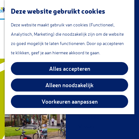
a
Lunchroom/coffeecorner
Z
Deze website gebruikt cookies
a
Snacks
G
o
M
r
Cafe & Bar
Deze website maakt gebruik van cookies (Functioneel,
Museum Gemaal De Hooge
a
e
e
t
Restaurants
Analytisch, Marketing) die noodzakelijk zijn om de website
n
k
n
Boezem
Theetuin
zo goed mogelijk te laten functioneren. Door op accepteren
a
e
u
IJs
te klikken, geef je aan hiermee akkoord te gaan.
a
n
Groepsarrangementen
r
Alles accepteren
Streekproducten
d
e
Alleen noodzakelijk
KOM DOEN
h
Overnachten
o
Voorkeuren aanpassen
Fietsen
m
Wandelen
e
Vissen
p
a