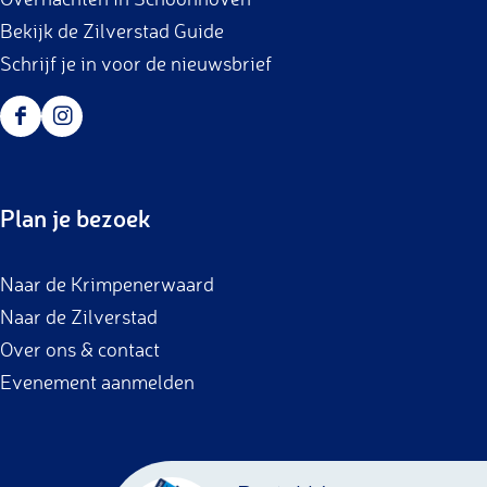
Bekijk de Zilverstad Guide
Schrijf je in voor de nieuwsbrief
F
I
a
n
c
s
Plan je bezoek
e
t
b
a
Naar de Krimpenerwaard
o
g
Naar de Zilverstad
o
r
Over ons & contact
k
a
Evenement aanmelden
m