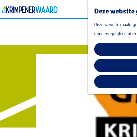
Deze website 
G
Deze website maakt geb
Gemee
a
goed mogelijk te laten
n
a
a
r
d
e
h
o
m
e
p
a