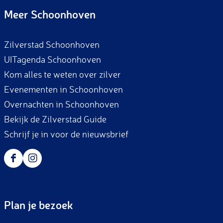
c
s
Meer Schoonhoven
e
t
b
a
Zilverstad Schoonhoven
o
g
UITagenda Schoonhoven
o
r
Kom alles te weten over zilver
k
a
Evenementen in Schoonhoven
m
Overnachten in Schoonhoven
Bekijk de Zilverstad Guide
Schrijf je in voor de nieuwsbrief
F
I
a
n
c
s
Plan je bezoek
e
t