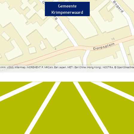
Gemeente
Krimpenerwaard
Garmin, USGS, Intermap, INCREMENT P, NRCAN, Esri Japan, METI, Esri China (Hong Kong), NOSTRA, © OpenStreetMap 