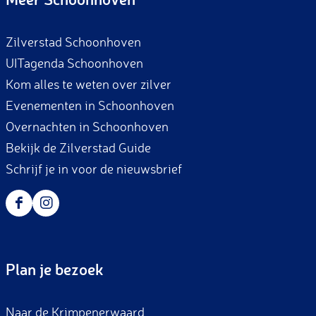
e
t
b
a
Zilverstad Schoonhoven
o
g
UITagenda Schoonhoven
o
r
Kom alles te weten over zilver
k
a
Evenementen in Schoonhoven
m
Overnachten in Schoonhoven
Bekijk de Zilverstad Guide
Schrijf je in voor de nieuwsbrief
F
I
a
n
c
s
Plan je bezoek
e
t
b
a
Naar de Krimpenerwaard