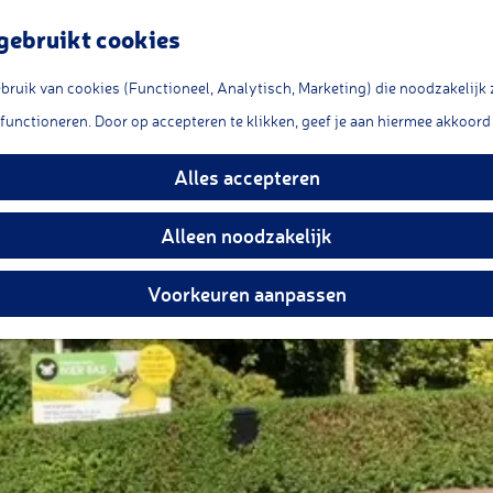
gebruikt cookies
ruik van cookies (Functioneel, Analytisch, Marketing) die noodzakelijk 
stpunt Boer Bas
 functioneren. Door op accepteren te klikken, geef je aan hiermee akkoord 
Alles accepteren
Alleen noodzakelijk
Voorkeuren aanpassen