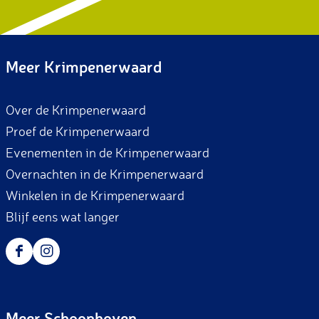
Meer Krimpenerwaard
Over de Krimpenerwaard
Proef de Krimpenerwaard
Evenementen in de Krimpenerwaard
Overnachten in de Krimpenerwaard
Winkelen in de Krimpenerwaard
Blijf eens wat langer
F
I
a
n
c
s
Meer Schoonhoven