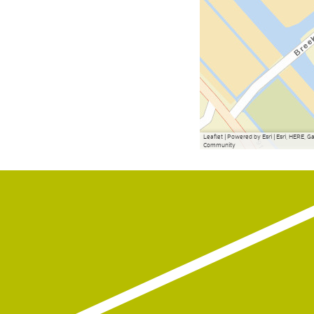
Leaflet
|
Powered by Esri | Esri, HERE, 
Community