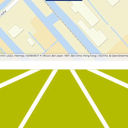
Garmin, USGS, Intermap, INCREMENT P, NRCAN, Esri Japan, METI, Esri China (Hong Kong), NOSTRA, © OpenStreetMap 