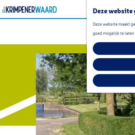
Deze website 
G
Deze website maakt geb
Ru
a
goed mogelijk te laten
n
a
a
r
d
e
h
o
m
e
p
a