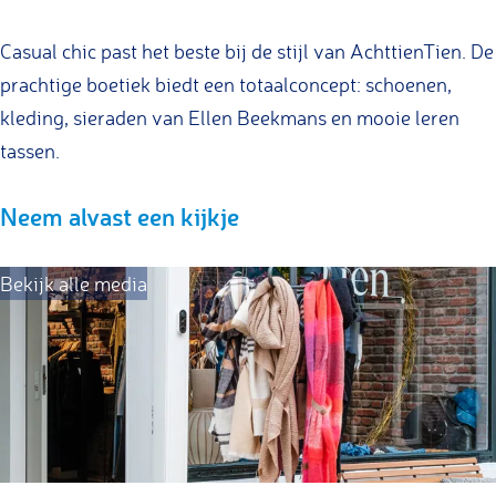
t
h
c
c
i
t
h
h
Casual chic past het beste bij de stijl van AchttienTien. De
e
t
t
t
prachtige boetiek biedt een totaalconcept: schoenen,
n
i
t
t
kleding, sieraden van Ellen Beekmans en mooie leren
T
e
i
i
tassen.
i
n
e
e
Neem alvast een kijkje
e
T
n
n
n
i
T
T
e
i
i
Bekijk alle media
n
e
e
n
n