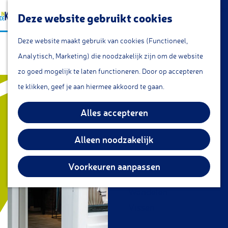
a
Lunchroom/coffeecorner
Z
Deze website gebruikt cookies
a
Snacks
G
o
M
r
Cafe & Bar
Deze website maakt gebruik van cookies (Functioneel,
AchttienTien
a
e
e
t
Restaurants
Analytisch, Marketing) die noodzakelijk zijn om de website
n
k
n
Theetuin
zo goed mogelijk te laten functioneren. Door op accepteren
a
e
u
IJs
te klikken, geef je aan hiermee akkoord te gaan.
a
n
Groepsarrangementen
r
Alles accepteren
Streekproducten
d
e
Alleen noodzakelijk
KOM DOEN
h
Overnachten
o
Voorkeuren aanpassen
Fietsen
m
Wandelen
e
Vissen
p
a