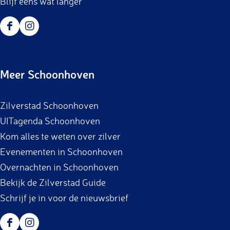
Blijf eens wat langer
F
I
a
n
c
s
Meer Schoonhoven
e
t
b
a
Zilverstad Schoonhoven
o
g
UITagenda Schoonhoven
o
r
Kom alles te weten over zilver
k
a
Evenementen in Schoonhoven
m
Overnachten in Schoonhoven
Bekijk de Zilverstad Guide
Schrijf je in voor de nieuwsbrief
F
I