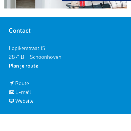
g
e
Contact
Lopikerstraat 15
2871 BT
Schoonhoven
n
Plan je route
a
a
n
Route
r
a
n
E-mail
A
a
a
v
Website
c
r
a
a
h
A
r
n
t
c
A
A