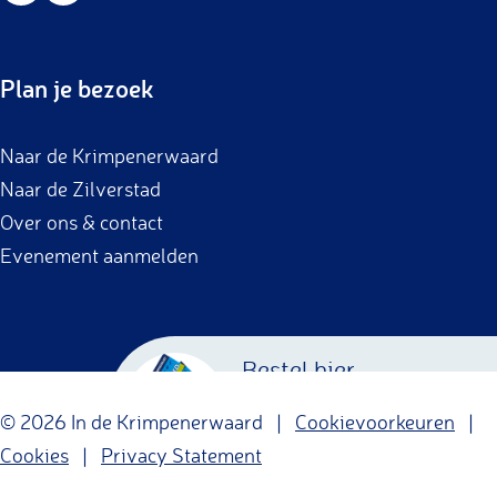
a
n
c
s
Plan je bezoek
e
t
b
a
Naar de Krimpenerwaard
o
g
Naar de Zilverstad
o
r
Over ons & contact
k
a
Evenement aanmelden
m
Bestel hier
Krimpenerwaard
© 2026 In de Krimpenerwaard |
Cookievoorkeuren
|
Cadeaubon
Cookies
|
Privacy Statement