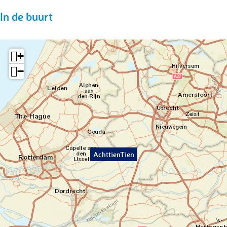
In de buurt
+
−
AchttienTien