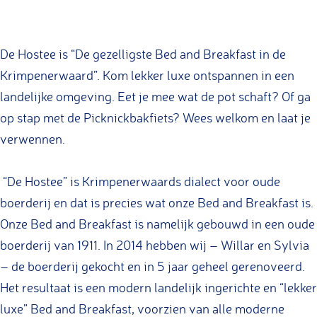
e
e
B
&
B
H
H
D
B
&
o
o
e
D
B
De Hostee is “De gezelligste Bed and Breakfast in de
s
s
H
e
D
Krimpenerwaard”. Kom lekker luxe ontspannen in een
t
t
o
H
e
landelijke omgeving. Eet je mee wat de pot schaft? Of ga
e
e
s
o
H
op stap met de Picknickbakfiets? Wees welkom en laat je
e
e
t
s
o
verwennen.
e
t
s
e
e
t
“De Hostee” is Krimpenerwaards dialect voor oude
e
e
boerderij en dat is precies wat onze Bed and Breakfast is.
e
Onze Bed and Breakfast is namelijk gebouwd in een oude
boerderij van 1911. In 2014 hebben wij – Willar en Sylvia
– de boerderij gekocht en in 5 jaar geheel gerenoveerd.
Het resultaat is een modern landelijk ingerichte en “lekker
luxe” Bed and Breakfast, voorzien van alle moderne