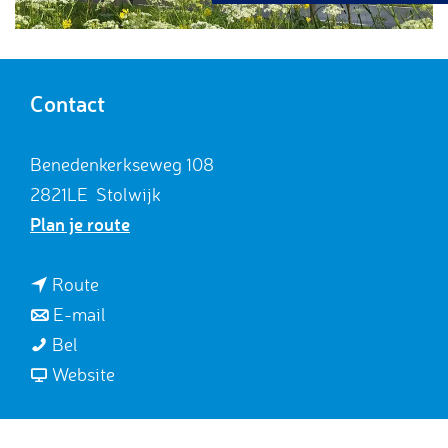
g
e
Contact
Benedenkerkseweg 108
2821LE
Stolwijk
n
Plan je route
a
a
n
Route
r
a
n
E-mail
B
B
a
a
Bel
&
&
r
a
v
Website
B
B
B
r
a
D
D
&
B
n