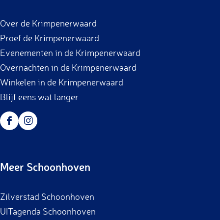
Over de Krimpenerwaard
Proef de Krimpenerwaard
Evenementen in de Krimpenerwaard
Overnachten in de Krimpenerwaard
Winkelen in de Krimpenerwaard
Blijf eens wat langer
F
I
a
n
c
s
Meer Schoonhoven
e
t
b
a
Zilverstad Schoonhoven
o
g
UITagenda Schoonhoven
o
r