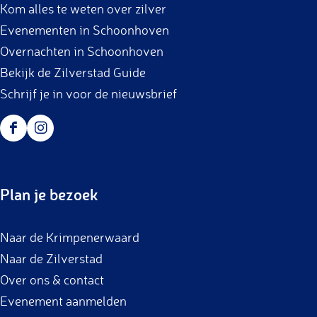
Kom alles te weten over zilver
k
a
Evenementen in Schoonhoven
m
Overnachten in Schoonhoven
Bekijk de Zilverstad Guide
Schrijf je in voor de nieuwsbrief
F
I
a
n
c
s
Plan je bezoek
e
t
b
a
Naar de Krimpenerwaard
o
g
Naar de Zilverstad
o
r
Over ons & contact
k
a
Evenement aanmelden
m