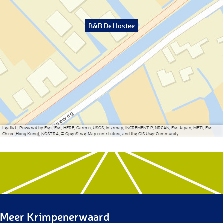
B&B De Hostee
Leaflet
|
Powered by Esri | Esri, HERE, Garmin, USGS, Intermap, INCREMENT P, NRCAN, Esri Japan, METI, Esri
China (Hong Kong), NOSTRA, © OpenStreetMap contributors, and the GIS User Community
Meer Krimpenerwaard