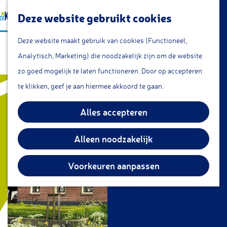
a
Lunchroom/coffeecorner
Z
Deze website gebruikt cookies
a
Snacks
G
o
M
r
Cafe & Bar
Deze website maakt gebruik van cookies (Functioneel,
B&B De Hostee
a
e
e
t
Restaurants
Analytisch, Marketing) die noodzakelijk zijn om de website
n
k
n
Theetuin
zo goed mogelijk te laten functioneren. Door op accepteren
a
e
u
IJs
te klikken, geef je aan hiermee akkoord te gaan.
a
n
Groepsarrangementen
r
Alles accepteren
Streekproducten
d
e
Alleen noodzakelijk
KOM DOEN
h
Overnachten
o
Voorkeuren aanpassen
Fietsen
m
Wandelen
e
Vissen
p
a