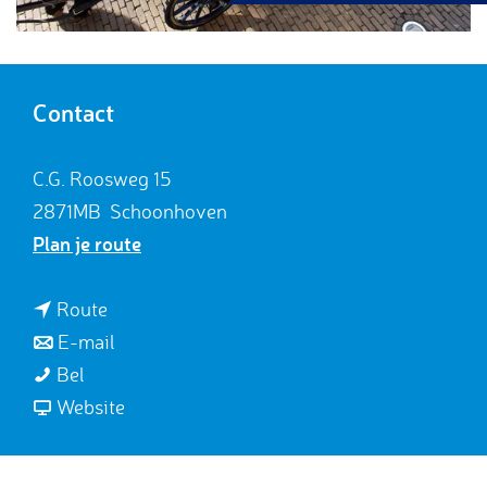
g
e
Contact
C.G. Roosweg 15
2871MB
Schoonhoven
n
Plan je route
a
a
n
Route
r
a
n
E-mail
D
D
a
a
Bel
u
u
r
a
v
Website
t
t
D
r
a
c
c
u
D
n