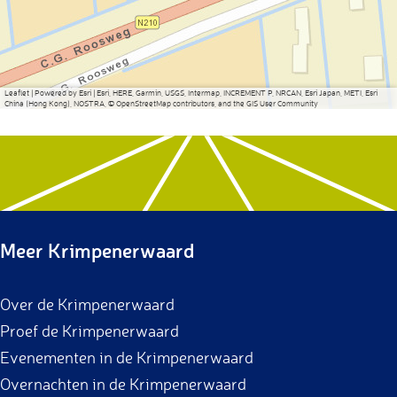
Leaflet
|
Powered by Esri | Esri, HERE, Garmin, USGS, Intermap, INCREMENT P, NRCAN, Esri Japan, METI, Esri
China (Hong Kong), NOSTRA, © OpenStreetMap contributors, and the GIS User Community
Meer Krimpenerwaard
Over de Krimpenerwaard
Proef de Krimpenerwaard
Evenementen in de Krimpenerwaard
Overnachten in de Krimpenerwaard