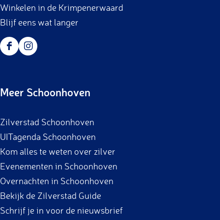
Winkelen in de Krimpenerwaard
Blijf eens wat langer
F
I
a
n
c
s
Meer Schoonhoven
e
t
b
a
Zilverstad Schoonhoven
o
g
UITagenda Schoonhoven
o
r
Kom alles te weten over zilver
k
a
Evenementen in Schoonhoven
m
Overnachten in Schoonhoven
Bekijk de Zilverstad Guide
Schrijf je in voor de nieuwsbrief