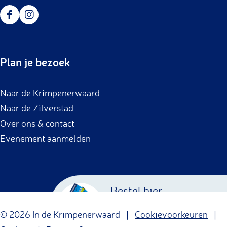
F
I
a
n
c
s
Plan je bezoek
e
t
b
a
Naar de Krimpenerwaard
o
g
Naar de Zilverstad
o
r
Over ons & contact
k
a
Evenement aanmelden
m
Bestel hier
Krimpenerwaard
© 2026 In de Krimpenerwaard |
Cookievoorkeuren
|
Cadeaubon