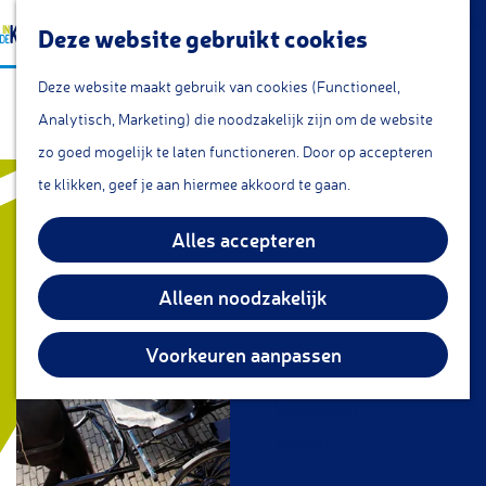
a
Lunchroom/coffeecorner
Z
Deze website gebruikt cookies
a
Snacks
G
o
M
r
Cafe & Bar
Deze website maakt gebruik van cookies (Functioneel,
Dutchride
a
e
e
t
Restaurants
Analytisch, Marketing) die noodzakelijk zijn om de website
n
k
n
Theetuin
zo goed mogelijk te laten functioneren. Door op accepteren
a
e
u
IJs
te klikken, geef je aan hiermee akkoord te gaan.
a
n
Groepsarrangementen
r
Alles accepteren
Streekproducten
d
e
Alleen noodzakelijk
KOM DOEN
h
Overnachten
o
Voorkeuren aanpassen
Fietsen
m
Wandelen
e
Vissen
p
a