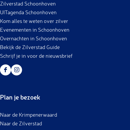
Zilverstad Schoonhoven
o
g
UITagenda Schoonhoven
o
r
Kom alles te weten over zilver
k
a
Evenementen in Schoonhoven
m
Overnachten in Schoonhoven
Bekijk de Zilverstad Guide
Schrijf je in voor de nieuwsbrief
F
I
a
n
c
s
Plan je bezoek
e
t
b
a
Naar de Krimpenerwaard
o
g
Naar de Zilverstad
o
r