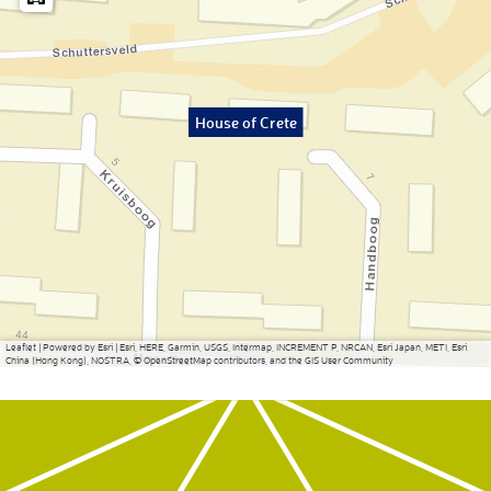
House of Crete
Leaflet
|
Powered by Esri | Esri, HERE, Garmin, USGS, Intermap, INCREMENT P, NRCAN, Esri Japan, METI, Esri
China (Hong Kong), NOSTRA, © OpenStreetMap contributors, and the GIS User Community