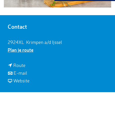
g
e
Contact
2924XL
Krimpen a/d Ijssel
n
Plan je route
a
a
n
Route
r
a
n
E-mail
H
a
a
v
Website
o
r
a
a
u
H
r
n
s
o
H
H
e
u
o
o