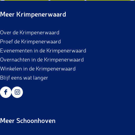
Meer Krimpenerwaard
Over de Krimpenerwaard
Proef de Krimpenerwaard
Evenementen in de Krimpenerwaard
Overnachten in de Krimpenerwaard
Winkelen in de Krimpenerwaard
Blijf eens wat langer
F
I
a
n
c
s
Meer Schoonhoven
e
t
b
a