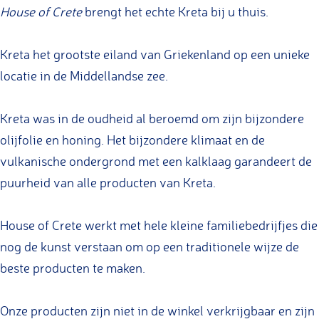
o
s
u
u
House of Crete
brengt het echte Kreta bij u thuis.
f
e
s
s
C
o
e
e
Kreta het grootste eiland van Griekenland op een unieke
r
f
o
o
locatie in de Middellandse zee.
e
C
f
f
t
r
C
C
Kreta was in de oudheid al beroemd om zijn bijzondere
e
e
r
r
olijfolie en honing. Het bijzondere klimaat en de
t
e
e
vulkanische ondergrond met een kalklaag garandeert de
e
t
t
puurheid van alle producten van Kreta.
e
e
House of Crete werkt met hele kleine familiebedrijfjes die
nog de kunst verstaan om op een traditionele wijze de
beste producten te maken.
Onze producten zijn niet in de winkel verkrijgbaar en zijn