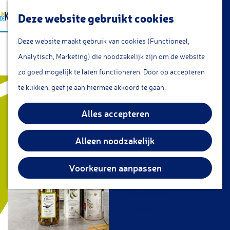
a
Lunchroom/coffeecorner
Z
Deze website gebruikt cookies
a
Snacks
G
o
M
r
Cafe & Bar
Deze website maakt gebruik van cookies (Functioneel,
House of Crete
a
e
e
t
Restaurants
Analytisch, Marketing) die noodzakelijk zijn om de website
n
k
n
Theetuin
zo goed mogelijk te laten functioneren. Door op accepteren
a
e
u
IJs
te klikken, geef je aan hiermee akkoord te gaan.
a
n
Groepsarrangementen
r
Alles accepteren
Streekproducten
d
e
Alleen noodzakelijk
KOM DOEN
h
Overnachten
o
Voorkeuren aanpassen
Fietsen
m
Wandelen
e
Vissen
p
a