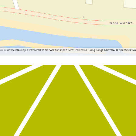
Garmin, USGS, Intermap, INCREMENT P, NRCAN, Esri Japan, METI, Esri China (Hong Kong), NOSTRA, © OpenStreetMap 