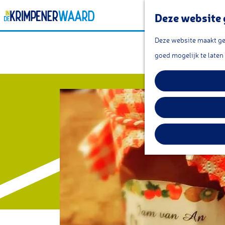
Deze website 
G
Deze website maakt geb
a
goed mogelijk te laten
n
a
a
r
d
e
h
o
m
e
p
a