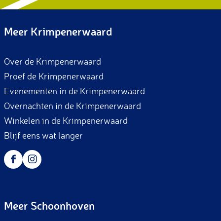
Meer Krimpenerwaard
Over de Krimpenerwaard
Proef de Krimpenerwaard
Evenementen in de Krimpenerwaard
Overnachten in de Krimpenerwaard
Winkelen in de Krimpenerwaard
Blijf eens wat langer
F
I
a
n
c
s
Meer Schoonhoven
e
t