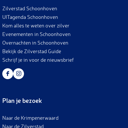
b
a
Zilverstad Schoonhoven
o
g
UITagenda Schoonhoven
o
r
Kom alles te weten over zilver
k
a
Evenementen in Schoonhoven
m
Overnachten in Schoonhoven
Bekijk de Zilverstad Guide
Schrijf je in voor de nieuwsbrief
F
I
a
n
c
s
Plan je bezoek
e
t
b
a
Naar de Krimpenerwaard
o
g
Naar de Zilverstad