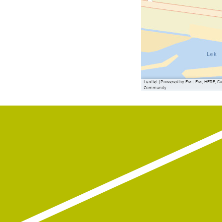
Leaflet
|
Powered by Esri | Esri, HERE, 
Community