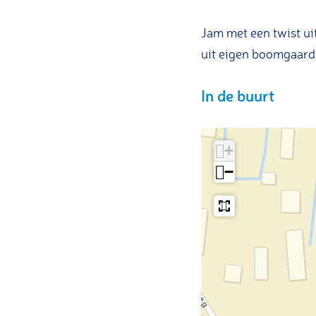
a
a
m
a
n
n
v
m
Jam met een twist ui
A
A
a
v
uit eigen boomgaard
n
n
n
a
In de buurt
A
n
n
A
n
+
−