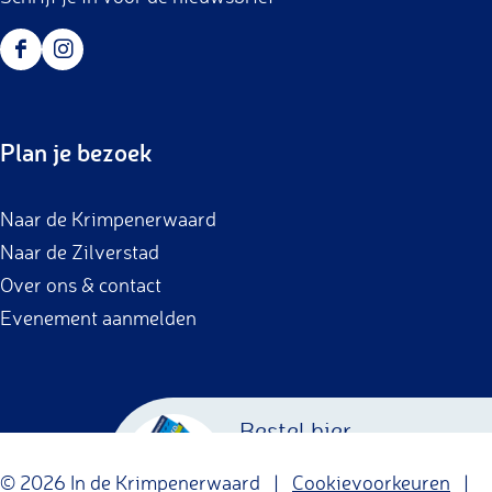
F
I
a
n
c
s
Plan je bezoek
e
t
b
a
Naar de Krimpenerwaard
o
g
Naar de Zilverstad
o
r
Over ons & contact
k
a
Evenement aanmelden
m
Bestel hier
Krimpenerwaard
© 2026 In de Krimpenerwaard |
Cookievoorkeuren
|