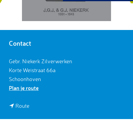
g
e
Contact
Gebr. Niekerk Zilverwerken
Korte Weistraat 66a
Schoonhoven
n
Plan je route
a
a
n
Route
r
a
G
a
e
r