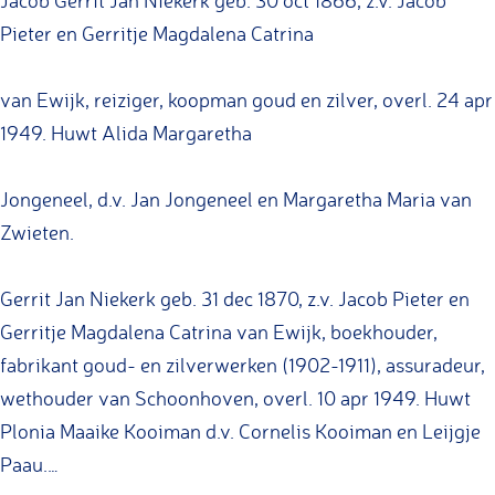
Jacob Gerrit Jan Niekerk geb. 30 oct 1866, z.v. Jacob
r
v
Pieter en Gerritje Magdalena Catrina
w
e
e
r
van Ewijk, reiziger, koopman goud en zilver, overl. 24 apr
r
w
1949. Huwt Alida Margaretha
k
e
e
r
Jongeneel, d.v. Jan Jongeneel en Margaretha Maria van
n
k
Zwieten.
-
e
M
n
Gerrit Jan Niekerk geb. 31 dec 1870, z.v. Jacob Pieter en
e
-
Gerritje Magdalena Catrina van Ewijk, boekhouder,
e
M
fabrikant goud- en zilverwerken (1902-1911), assuradeur,
s
e
wethouder van Schoonhoven, overl. 10 apr 1949. Huwt
t
e
Plonia Maaike Kooiman d.v. Cornelis Kooiman en Leijgje
e
s
Paau.…