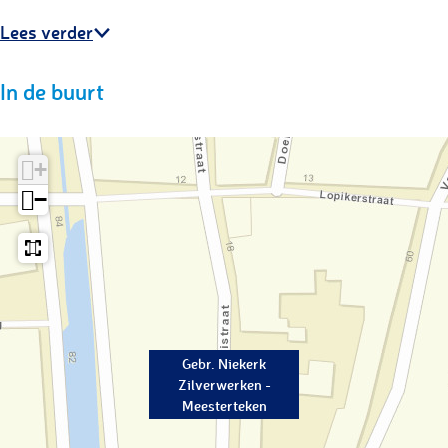
r
t
t
Lees verder
e
e
r
In de buurt
k
t
e
e
n
k
+
e
−
n
Gebr. Niekerk
Zilverwerken -
Meesterteken