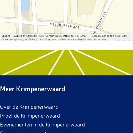
Leaflet
|
Powered by Esri | Esri, HERE, Garmin, USGS, Intermap, INCREMENT P, NRCAN, Esri Japan, METI, Esri
China (Hong Kong), NOSTRA, © OpenStreetMap contributors, and the GIS User Community
Meer Krimpenerwaard
Over de Krimpenerwaard
Proef de Krimpenerwaard
Evenementen in de Krimpenerwaard