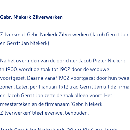
b
G
r
Gebr. Niekerk Zilverwerken
e
.
b
N
r
Zilversmid: Gebr. Niekerk Zilverwerken (Jacob Gerrit Jan
i
.
en Gerrit Jan Niekerk)
e
N
k
i
Na het overlijden van de oprichter Jacob Pieter Niekerk
e
e
in 1900, wordt de zaak tot 1902 door de weduwe
r
k
voortgezet. Daarna vanaf 1902 voortgezet door hun twee
k
e
zonen. Later, per 1 januari 1912 trad Gerrit Jan uit de firma
Z
r
en Jacob Gerrit Jan zette de zaak alleen voort. Het
i
k
meesterteken en de firmanaam ‘Gebr. Niekerk
l
Z
Zilverwerken’ bleef evenwel behouden.
v
i
e
l