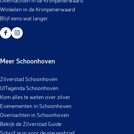
Overnachten in de Krimpenerwaard
Winkelen in de Krimpenerwaard
Blijf eens wat langer
F
I
a
n
c
s
Meer Schoonhoven
e
t
b
a
Zilverstad Schoonhoven
o
g
UITagenda Schoonhoven
o
r
Kom alles te weten over zilver
k
a
Evenementen in Schoonhoven
m
Overnachten in Schoonhoven
Bekijk de Zilverstad Guide
Schrijf je in voor de nieuwsbrief