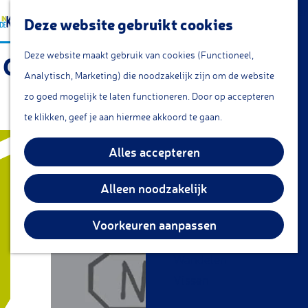
a
Lunchroom/coffeecorner
Z
Deze website gebruikt cookies
a
Snacks
G
o
M
r
Cafe & Bar
Deze website maakt gebruik van cookies (Functioneel,
Gebr. Niekerk Zilverwerken
a
e
e
t
Restaurants
Analytisch, Marketing) die noodzakelijk zijn om de website
n
k
n
- Meesterteken
Theetuin
zo goed mogelijk te laten functioneren. Door op accepteren
a
e
u
IJs
te klikken, geef je aan hiermee akkoord te gaan.
a
n
Groepsarrangementen
r
Alles accepteren
Streekproducten
d
e
Alleen noodzakelijk
KOM DOEN
h
Overnachten
o
Voorkeuren aanpassen
Fietsen
m
Wandelen
e
Vissen
p
a