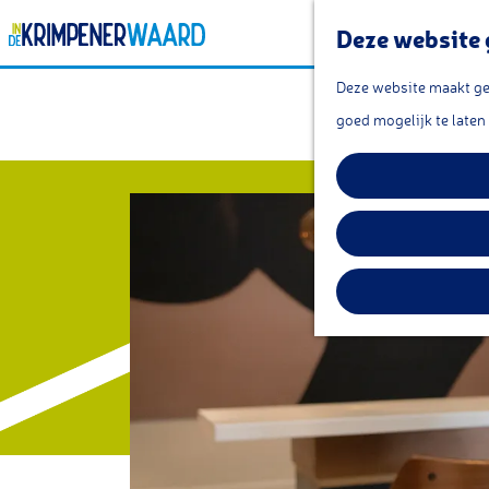
Deze website 
G
Deze website maakt geb
a
goed mogelijk te laten
n
a
a
r
d
e
h
o
m
e
p
a