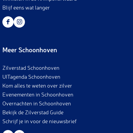
Blijf eens wat langer
F
I
a
n
c
s
Meer Schoonhoven
e
t
b
a
Zilverstad Schoonhoven
o
g
UITagenda Schoonhoven
o
r
Kom alles te weten over zilver
k
a
Evenementen in Schoonhoven
m
Overnachten in Schoonhoven
Bekijk de Zilverstad Guide
Schrijf je in voor de nieuwsbrief