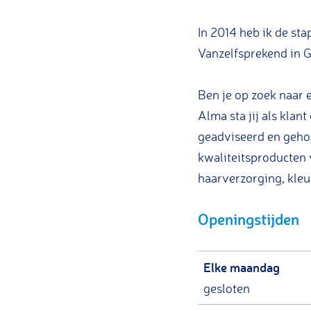
b
y
i
a
y
A
r
i
In 2014 heb ik de st
A
l
b
r
Vanzelfsprekend in 
l
m
y
b
m
a
A
y
Ben je op zoek naar e
a
l
A
Alma sta jij als klan
m
l
geadviseerd en gehol
a
m
kwaliteitsproducten 
a
haarverzorging, kleur
Openingstijden
Elke maandag
gesloten