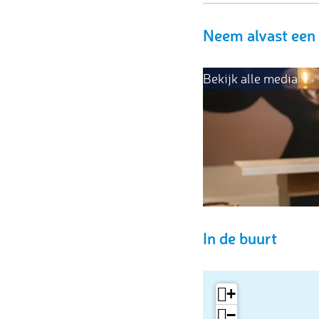
Neem alvast een 
Bekijk alle media
In de buurt
+
−