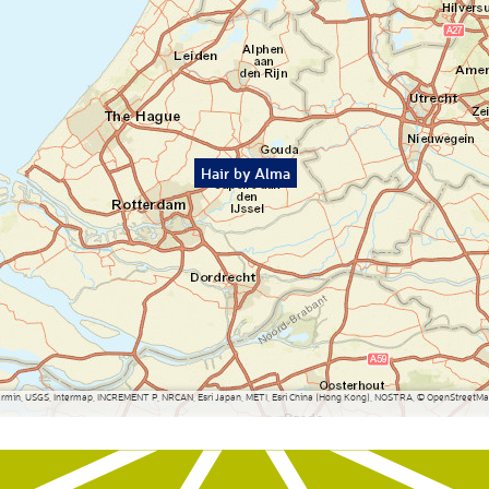
Hair by Alma
Garmin, USGS, Intermap, INCREMENT P, NRCAN, Esri Japan, METI, Esri China (Hong Kong), NOSTRA, © OpenStreetMap 