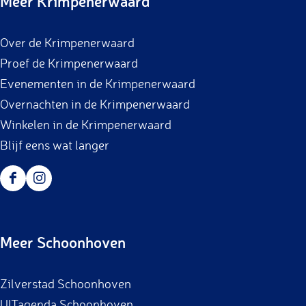
Meer Krimpenerwaard
Over de Krimpenerwaard
Proef de Krimpenerwaard
Evenementen in de Krimpenerwaard
Overnachten in de Krimpenerwaard
Winkelen in de Krimpenerwaard
Blijf eens wat langer
F
I
a
n
c
s
Meer Schoonhoven
e
t
b
a
Zilverstad Schoonhoven
o
g
UITagenda Schoonhoven