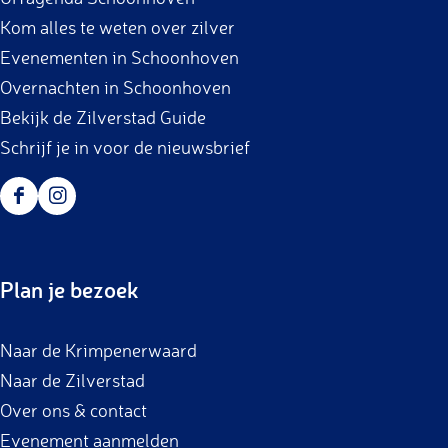
o
r
Kom alles te weten over zilver
k
a
Evenementen in Schoonhoven
m
Overnachten in Schoonhoven
Bekijk de Zilverstad Guide
Schrijf je in voor de nieuwsbrief
F
I
a
n
c
s
Plan je bezoek
e
t
b
a
Naar de Krimpenerwaard
o
g
Naar de Zilverstad
o
r
Over ons & contact
k
a
Evenement aanmelden