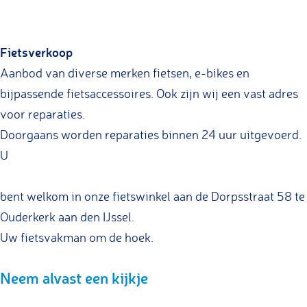
s
s
e
i
F
w
w
t
e
i
e
Fietsverkoop
e
s
t
e
r
r
w
s
t
Aanbod van diverse merken fietsen, e-bikes en
e
e
e
w
s
bijpassende fietsaccessoires. Ook zijn wij een vast adres
l
l
r
e
w
voor reparaties.
d
d
e
r
e
Doorgaans worden reparaties binnen 24 uur uitgevoerd.
N
N
l
e
r
U
o
o
d
l
e
o
o
N
d
l
bent welkom in onze fietswinkel aan de Dorpsstraat 58 te
r
r
o
N
d
Ouderkerk aan den IJssel.
l
l
o
o
N
Uw fietsvakman om de hoek.
a
a
r
o
o
Neem alvast een kijkje
n
n
l
r
o
d
d
a
l
r