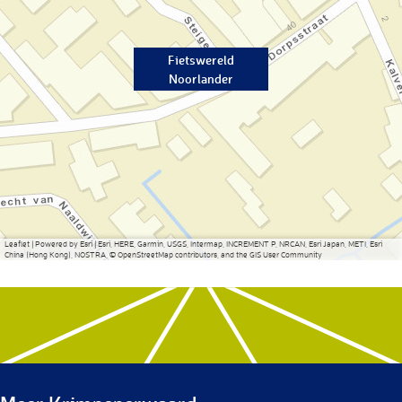
Fietswereld
Noorlander
Leaflet
|
Powered by Esri | Esri, HERE, Garmin, USGS, Intermap, INCREMENT P, NRCAN, Esri Japan, METI, Esri
China (Hong Kong), NOSTRA, © OpenStreetMap contributors, and the GIS User Community