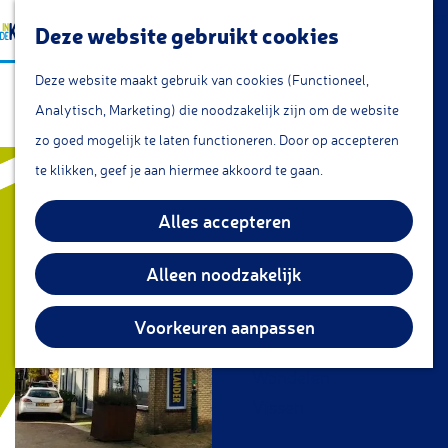
a
Lunchroom/coffeecorner
Z
Deze website gebruikt cookies
a
Snacks
G
o
M
r
Cafe & Bar
Deze website maakt gebruik van cookies (Functioneel,
Fietswereld Noorlander
a
e
e
t
Restaurants
Analytisch, Marketing) die noodzakelijk zijn om de website
n
k
n
Theetuin
zo goed mogelijk te laten functioneren. Door op accepteren
a
e
u
IJs
te klikken, geef je aan hiermee akkoord te gaan.
a
n
Groepsarrangementen
r
Alles accepteren
Streekproducten
d
e
Alleen noodzakelijk
KOM DOEN
h
Overnachten
o
Voorkeuren aanpassen
Fietsen
m
Wandelen
e
Vissen
p
a