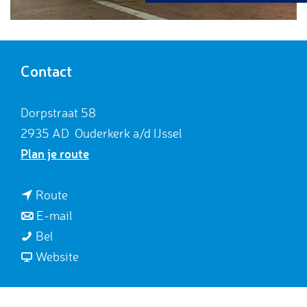
g
e
Contact
Dorpstraat 58
2935 AD
Ouderkerk a/d IJssel
n
Plan je route
a
a
n
Route
r
a
n
E-mail
F
F
a
a
Bel
i
i
r
a
v
Website
e
e
F
r
a
t
t
i
F
n