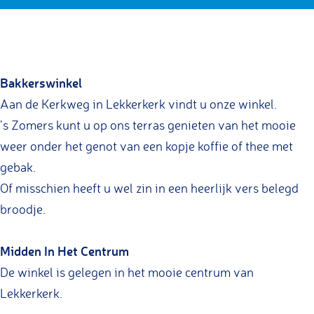
t
t
e
G
n
j
j
r
e
G
a
a
t
r
e
n
Bakkerswinkel
n
j
t
r
d
d
a
j
t
Aan de Kerkweg in Lekkerkerk vindt u onze winkel.
e
e
n
a
j
’s Zomers kunt u op ons terras genieten van het mooie
E
E
d
n
a
weer onder het genot van een kopje koffie of thee met
c
c
e
d
n
gebak.
h
h
E
e
d
Of misschien heeft u wel zin in een heerlijk vers belegd
t
t
c
E
e
broodje.
e
e
h
c
E
B
Midden In Het Centrum
B
t
h
c
a
a
e
t
h
De winkel is gelegen in het mooie centrum van
k
k
B
e
t
Lekkerkerk.
k
k
a
B
e