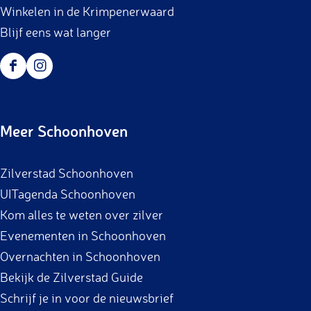
Winkelen in de Krimpenerwaard
Blijf eens wat langer
F
I
a
n
c
s
Meer Schoonhoven
e
t
b
a
Zilverstad Schoonhoven
o
g
UITagenda Schoonhoven
o
r
Kom alles te weten over zilver
k
a
Evenementen in Schoonhoven
m
Overnachten in Schoonhoven
Bekijk de Zilverstad Guide
Schrijf je in voor de nieuwsbrief