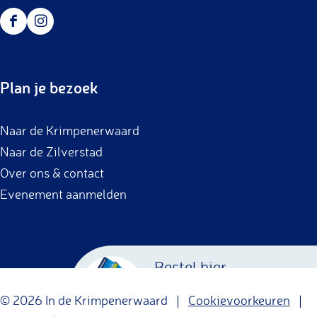
F
I
a
n
c
s
Plan je bezoek
e
t
b
a
Naar de Krimpenerwaard
o
g
Naar de Zilverstad
o
r
Over ons & contact
k
a
Evenement aanmelden
m
Bestel hier
Krimpenerwaard
© 2026 In de Krimpenerwaard |
Cookievoorkeuren
|
Cadeaubon