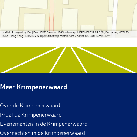
Leaflet
|
Powered by Esri | Esri, HERE, Garmin, USGS, Intermap, INCREMENT P, NRCAN, Esri Japan, METI, Esri
China (Hong Kong), NOSTRA, © OpenStreetMap contributors, and the GIS User Community
Meer Krimpenerwaard
Over de Krimpenerwaard
Proef de Krimpenerwaard
Evenementen in de Krimpenerwaard
Overnachten in de Krimpenerwaard