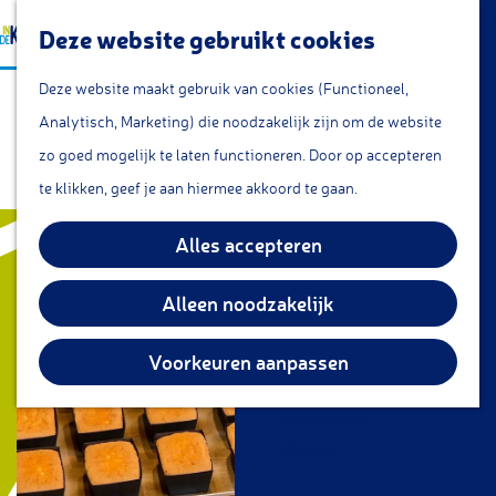
a
Lunchroom/coffeecorner
Z
Deze website gebruikt cookies
a
Snacks
G
o
M
r
Cafe & Bar
Deze website maakt gebruik van cookies (Functioneel,
Gertjan de Echte Bakker
a
e
e
t
Restaurants
Analytisch, Marketing) die noodzakelijk zijn om de website
n
k
n
(Lekkerkerk)
Theetuin
zo goed mogelijk te laten functioneren. Door op accepteren
a
e
u
IJs
te klikken, geef je aan hiermee akkoord te gaan.
a
n
Groepsarrangementen
r
Alles accepteren
Streekproducten
d
e
Alleen noodzakelijk
KOM DOEN
h
Overnachten
o
Voorkeuren aanpassen
Fietsen
m
Wandelen
e
Vissen
p
a