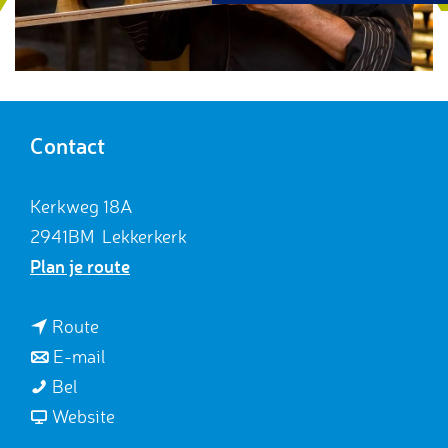
g
e
Contact
Kerkweg 18A
2941BM
Lekkerkerk
n
Plan je route
a
a
n
Route
r
a
n
E-mail
G
G
a
a
Bel
e
e
r
a
v
Website
r
r
G
r
a