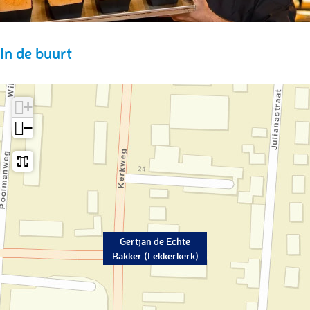
k
r
e
)
k
r
)
k
In de buurt
)
+
−
Gertjan de Echte
Bakker (Lekkerkerk)