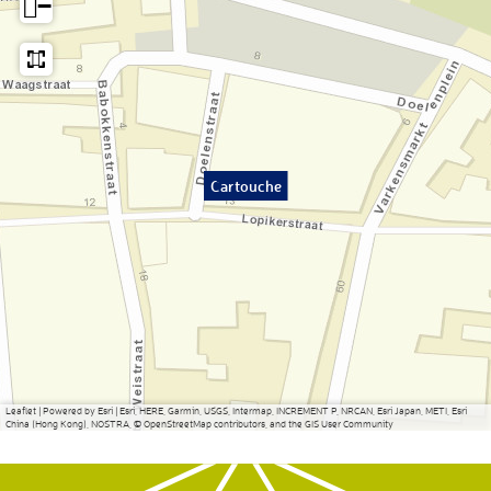
−
Cartouche
Leaflet
|
Powered by Esri | Esri, HERE, Garmin, USGS, Intermap, INCREMENT P, NRCAN, Esri Japan, METI, Esri
China (Hong Kong), NOSTRA, © OpenStreetMap contributors, and the GIS User Community