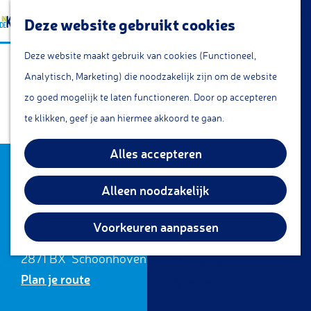
a
Lunchroom/coffeecorner
Z
Deze website gebruikt cookies
a
Snacks
G
o
M
r
Cafe & Bar
Deze website maakt gebruik van cookies (Functioneel,
Cartouche
a
e
e
t
Restaurants
Analytisch, Marketing) die noodzakelijk zijn om de website
n
k
n
Theetuin
zo goed mogelijk te laten functioneren. Door op accepteren
a
e
u
IJs
te klikken, geef je aan hiermee akkoord te gaan.
a
n
Groepsarrangementen
r
Alles accepteren
Streekproducten
d
Contact
e
Alleen noodzakelijk
KOM DOEN
h
Cartouche Schoonhoven
Overnachten
o
Voorkeuren aanpassen
Lopikerstraat 26
Fietsen
m
2871 BX
Schoonhoven
Wandelen
e
n
Plan je route
Vissen
p
a
a