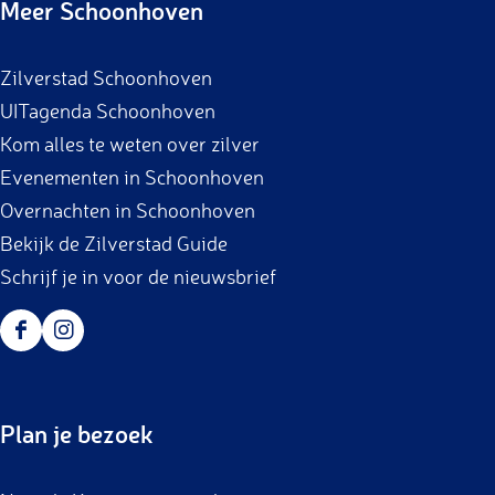
Meer Schoonhoven
e
t
b
a
Zilverstad Schoonhoven
o
g
UITagenda Schoonhoven
o
r
Kom alles te weten over zilver
k
a
Evenementen in Schoonhoven
m
Overnachten in Schoonhoven
Bekijk de Zilverstad Guide
Schrijf je in voor de nieuwsbrief
F
I
a
n
c
s
Plan je bezoek
e
t
b
a