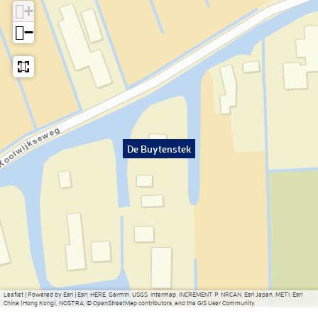
+
−
De Buytenstek
Leaflet
|
Powered by Esri | Esri, HERE, Garmin, USGS, Intermap, INCREMENT P, NRCAN, Esri Japan, METI, Esri
China (Hong Kong), NOSTRA, © OpenStreetMap contributors, and the GIS User Community