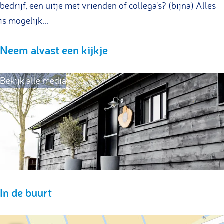
bedrijf, een uitje met vrienden of collega's? (bijna) Alles
s
n
is mogelijk...
t
s
e
t
Neem alvast een kijkje
k
e
k
Bekijk alle media
In de buurt