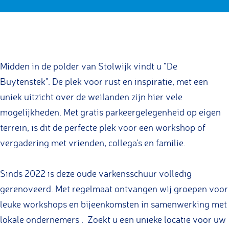
y
y
B
e
D
a
n
t
t
u
B
e
c
s
e
e
y
u
B
e
t
n
n
t
y
u
b
a
Midden in de polder van Stolwijk vindt u "De
s
s
e
t
y
o
g
Buytenstek". De plek voor rust en inspiratie, met een
t
t
n
e
t
o
r
uniek uitzicht over de weilanden zijn hier vele
e
e
s
n
e
k
a
mogelijkheden. Met gratis parkeergelegenheid op eigen
k
k
t
s
n
D
m
terrein, is dit de perfecte plek voor een workshop of
e
t
s
e
D
vergadering met vrienden, collega's en familie.
k
e
t
B
e
k
e
u
B
Sinds 2022 is deze oude varkensschuur volledig
k
y
u
gerenoveerd. Met regelmaat ontvangen wij groepen voor
t
y
leuke workshops en bijeenkomsten in samenwerking met
e
t
lokale ondernemers . Zoekt u een unieke locatie voor uw
n
e