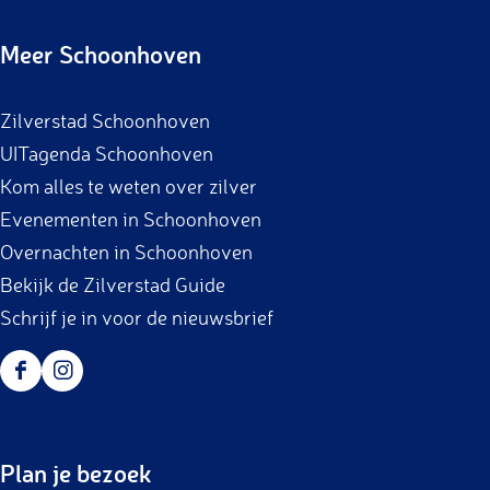
c
s
Meer Schoonhoven
e
t
b
a
Zilverstad Schoonhoven
o
g
UITagenda Schoonhoven
o
r
Kom alles te weten over zilver
k
a
Evenementen in Schoonhoven
m
Overnachten in Schoonhoven
Bekijk de Zilverstad Guide
Schrijf je in voor de nieuwsbrief
F
I
a
n
c
s
Plan je bezoek
e
t