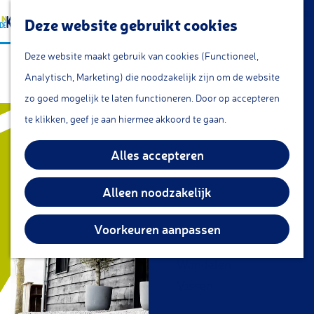
a
Lunchroom/coffeecorner
Z
Deze website gebruikt cookies
a
Snacks
G
o
M
r
Cafe & Bar
Deze website maakt gebruik van cookies (Functioneel,
De Buytenstek
a
e
e
t
Restaurants
Analytisch, Marketing) die noodzakelijk zijn om de website
n
k
n
Theetuin
zo goed mogelijk te laten functioneren. Door op accepteren
a
e
u
IJs
te klikken, geef je aan hiermee akkoord te gaan.
a
n
Groepsarrangementen
r
Alles accepteren
Streekproducten
d
e
Alleen noodzakelijk
KOM DOEN
h
Overnachten
o
Voorkeuren aanpassen
Fietsen
m
Wandelen
e
Vissen
p
a