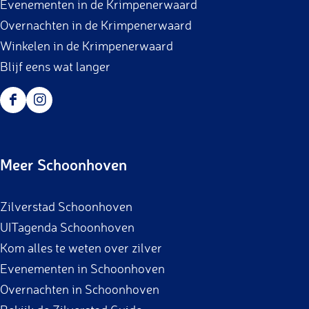
Evenementen in de Krimpenerwaard
Overnachten in de Krimpenerwaard
Winkelen in de Krimpenerwaard
Blijf eens wat langer
F
I
a
n
c
s
Meer Schoonhoven
e
t
b
a
Zilverstad Schoonhoven
o
g
UITagenda Schoonhoven
o
r
Kom alles te weten over zilver
k
a
Evenementen in Schoonhoven
m
Overnachten in Schoonhoven