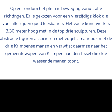
Op en rondom het plein is beweging vanuit alle
richtingen. Er is gekozen voor een vierzijdige klok die
van alle zijden goed leesbaar is. Het vaste kunstwerk is
3,30 meter hoog met in de top drie sculpturen. Deze
abstracte figuren associëren met vogels, maar ook met de
drie Krimpense manen en verwijst daarmee naar het
gemeentewapen van Krimpen aan den IJssel die drie
wassende manen toont.