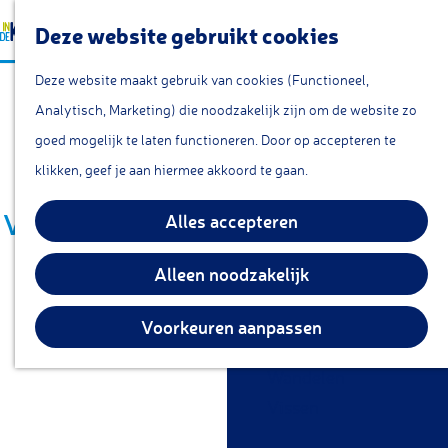
a
Lunchroom/coffeecorn
Z
Deze website gebruikt cookies
a
Snacks
G
o
M
r
Cafe & Bar
Deze website maakt gebruik van cookies (Functioneel,
Vrijheidsklok
a
e
e
t
Restaurants
Analytisch, Marketing) die noodzakelijk zijn om de website zo
n
k
n
Theetuin
goed mogelijk te laten functioneren. Door op accepteren te
a
e
u
IJs
klikken, geef je aan hiermee akkoord te gaan.
a
n
Groepsarrangementen
r
Vrijheid kent geen tijd & Wandeling
Alles accepteren
Streekproducten
d
langs de struikelstenen
e
Alleen noodzakelijk
KOM DOEN
h
Overnachten
o
Voorkeuren aanpassen
Fietsen
m
Wandelen
e
Vissen
p
a