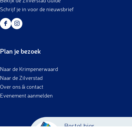
Bekijk de Zilverstad Guide
Schrijf je in voor de nieuwsbrief
F
I
a
n
c
s
Plan je bezoek
e
t
b
a
Naar de Krimpenerwaard
o
g
Naar de Zilverstad
o
r
Over ons & contact
k
a
Evenement aanmelden
m
Bestel hier