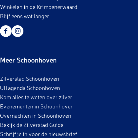
Winkelen in de Krimpenerwaard
Blijf eens wat langer
F
I
a
n
c
s
Meer Schoonhoven
e
t
b
a
Zilverstad Schoonhoven
o
g
UITagenda Schoonhoven
o
r
Kom alles te weten over zilver
k
a
Evenementen in Schoonhoven
m
Overnachten in Schoonhoven
Bekijk de Zilverstad Guide
Schrijf je in voor de nieuwsbrief