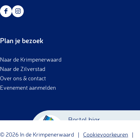
F
I
a
n
c
s
Plan je bezoek
e
t
b
a
Naar de Krimpenerwaard
o
g
Naar de Zilverstad
o
r
Over ons & contact
k
a
Evenement aanmelden
m
Bestel hier
Krimpenerwaard
© 2026 In de Krimpenerwaard |
Cookievoorkeuren
|
Cadeaubon