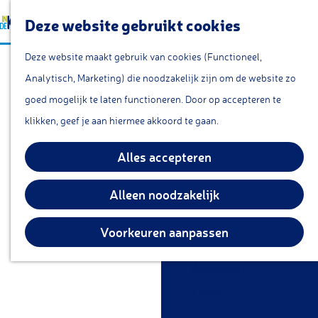
a
Lunchroom/coffeecorn
Z
Deze website gebruikt cookies
a
Snacks
G
o
M
r
Cafe & Bar
Deze website maakt gebruik van cookies (Functioneel,
17e-eeuwse
a
e
e
t
Restaurants
Analytisch, Marketing) die noodzakelijk zijn om de website zo
n
k
n
krukhuisboerderij
Theetuin
goed mogelijk te laten functioneren. Door op accepteren te
a
e
u
IJs
klikken, geef je aan hiermee akkoord te gaan.
a
n
Groepsarrangementen
r
Alles accepteren
Streekproducten
d
e
Alleen noodzakelijk
KOM DOEN
h
Overnachten
o
Voorkeuren aanpassen
Fietsen
m
Wandelen
e
Vissen
p
a