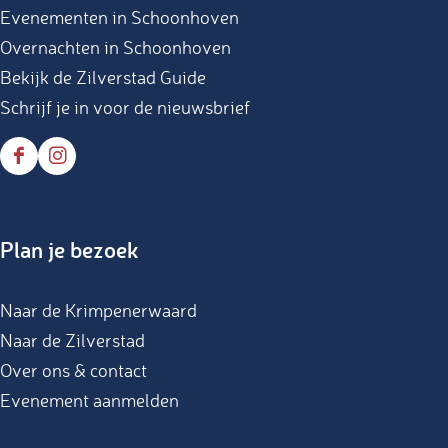
Evenementen in Schoonhoven
m
Overnachten in Schoonhoven
Bekijk de Zilverstad Guide
Schrijf je in voor de nieuwsbrief
F
I
a
n
c
s
Plan je bezoek
e
t
b
a
Naar de Krimpenerwaard
o
g
Naar de Zilverstad
o
r
Over ons & contact
k
a
Evenement aanmelden
m