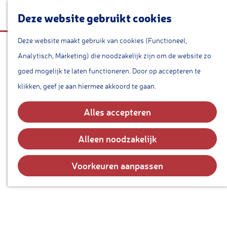
a
Deze website gebruikt cookies
a
r
Deze website maakt gebruik van cookies (Functioneel,
Joodse synagoge
G
t
Analytisch, Marketing) die noodzakelijk zijn om de website zo
a
goed mogelijk te laten functioneren. Door op accepteren te
n
klikken, geef je aan hiermee akkoord te gaan.
a
a
Alles accepteren
r
d
Alleen noodzakelijk
e
h
Voorkeuren aanpassen
o
m
e
p