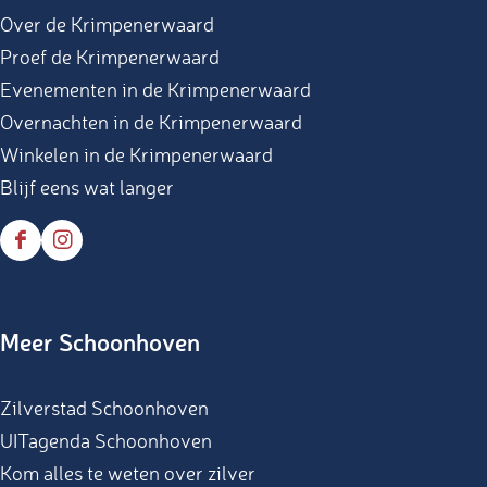
Over de Krimpenerwaard
Proef de Krimpenerwaard
Evenementen in de Krimpenerwaard
Overnachten in de Krimpenerwaard
Winkelen in de Krimpenerwaard
Blijf eens wat langer
F
I
a
n
c
s
Meer Schoonhoven
e
t
b
a
Zilverstad Schoonhoven
o
g
UITagenda Schoonhoven
o
r
Kom alles te weten over zilver
k
a