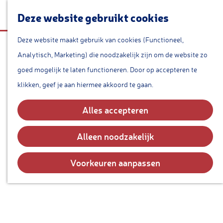
a
Deze website gebruikt cookies
a
r
Deze website maakt gebruik van cookies (Functioneel,
Weeshuis
G
t
Analytisch, Marketing) die noodzakelijk zijn om de website zo
a
goed mogelijk te laten functioneren. Door op accepteren te
n
klikken, geef je aan hiermee akkoord te gaan.
a
a
Alles accepteren
r
d
Alleen noodzakelijk
e
h
Voorkeuren aanpassen
o
m
e
p