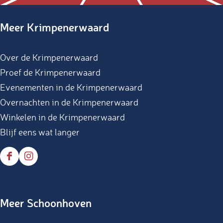
Meer Krimpenerwaard
Over de Krimpenerwaard
Proef de Krimpenerwaard
Evenementen in de Krimpenerwaard
Overnachten in de Krimpenerwaard
Winkelen in de Krimpenerwaard
Blijf eens wat langer
F
I
a
n
c
s
Meer Schoonhoven
e
t
b
a