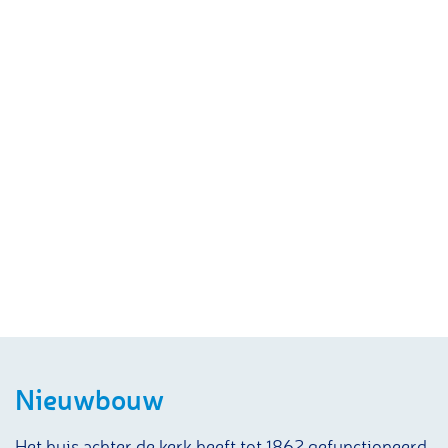
Nieuwbouw
Het huis achter de kerk heeft tot 1862 gefunctioneerd,