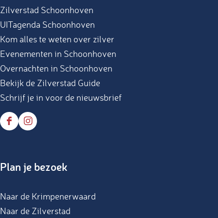
Zilverstad Schoonhoven
o
g
UITagenda Schoonhoven
o
r
Kom alles te weten over zilver
k
a
Evenementen in Schoonhoven
m
Overnachten in Schoonhoven
Bekijk de Zilverstad Guide
Schrijf je in voor de nieuwsbrief
F
I
a
n
c
s
Plan je bezoek
e
t
b
a
Naar de Krimpenerwaard
o
g
Naar de Zilverstad
o
r