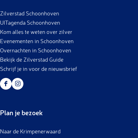
g
o
b
a
i
Zilverstad Schoonhoven
v
o
g
n
UITagenda Schoonhoven
e
o
r
a
Kom alles te weten over zilver
n
k
a
Evenementen in Schoonhoven
-
m
Overnachten in Schoonhoven
M
Bekijk de Zilverstad Guide
e
Schrijf je in voor de nieuwsbrief
e
s
F
I
t
a
n
e
c
s
r
Plan je bezoek
e
t
t
b
a
e
Naar de Krimpenerwaard
o
g
k