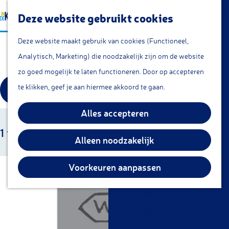
a
Lunchroom/coffeecorner
Z
Deze website gebruikt cookies
a
Snacks
G
o
M
r
Cafe & Bar
Deze website maakt gebruik van cookies (Functioneel,
Meestertekens
a
e
e
t
Restaurants
Analytisch, Marketing) die noodzakelijk zijn om de website
n
k
n
Theetuin
zo goed mogelijk te laten functioneren. Door op accepteren
a
e
u
W
S
IJs
te klikken, geef je aan hiermee akkoord te gaan.
a
FILTER
n
a
o
Groepsarrangementen
r
r
Alles accepteren
t
Streekproducten
d
S
t
1 t/m 30 van 33 resultaten
z
e
Alleen noodzakelijk
o
e
KOM DOEN
o
h
r
e
Overnachten
o
e
Voorkeuren aanpassen
t
r
Fietsen
m
k
e
o
Wandelen
e
j
e
p
Vissen
p
r
e
:
a