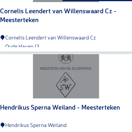
o
g
Cornelis Leendert van Willenswaard Cz -
p
e
Meesterteken
:
C
Cornelis Leendert van Willenswaard Cz
o
Oude Haven 13
r
Schoonhoven
n
e
l
i
s
Hendrikus Sperna Weiland - Meesterteken
L
e
H
Hendrikus Sperna Weiland
e